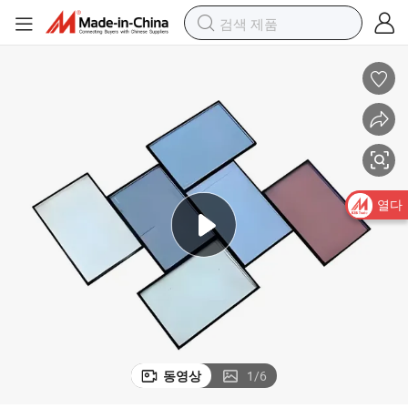
열다
동영상
1
/
6