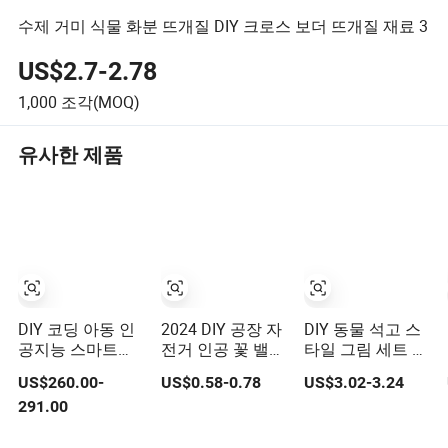
수제 거미 식물 화분 뜨개질 DIY 크로스 보더 뜨개질 재료 3
US$2.7-2.78
1,000
조각(MOQ)
유사한 제품
DIY 코딩 아동 인
2024 DIY 공장 자
DIY 동물 석고 스
공지능 스마트
전거 인공 꽃 밸브
타일 그림 세트 어
STEM 교육용 마
셀 나무 장난감 제
린이 미술 드로잉
US$260.00-
US$0.58-0.78
US$3.02-3.24
이크로비트 로봇
조업체 몬테소리
공예 장난감
291.00
키트 학생용 교구
재료 감각 아동 교
육 STEM 장난감