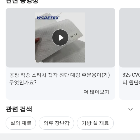
관련 동영상
공장 직송 스티치 접착 원단 대량 주문용이(가)
32s 
무엇인가요?
티 원단
더 많이보기
관련 검색
실의 재료
의류 장난감
가방 실 재료
관련 카테고리