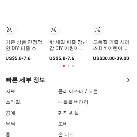
기존 상품 안정적
핫 세일 퍼즐 장난
고품질 퍼즐 시리
인 DIY 퍼즐 소형
감 DIY 어린이 창
즈 DIY 어린이 창
입자 블록 장난감
의적인 퍼즐 블록
의적인 퍼즐 블록
US$5.8-7.6
US$5.8-7.6
US$30.00-39.00
장난감
빠른 세부 정보
자료:
폴리 에스터 / 코튼
스타일:
니들를 버려라
공예:
편직 씨실
무늬:
도비
종:
손 니트