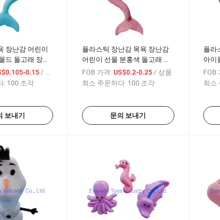
욕 장난감 어린이
플라스틱 장난감 목욕 장난감
플라
몰드 돌고래 장난
어린이 선물 분홍색 돌고래 경
아이들
치 좋은 장소용
좋은
/ 상품
FOB 가격:
/ 상품
FOB
S$0.105-0.15
US$0.2-0.25
:
100 조각
최소 주문하다:
100 조각
최소 
의 보내기
문의 보내기