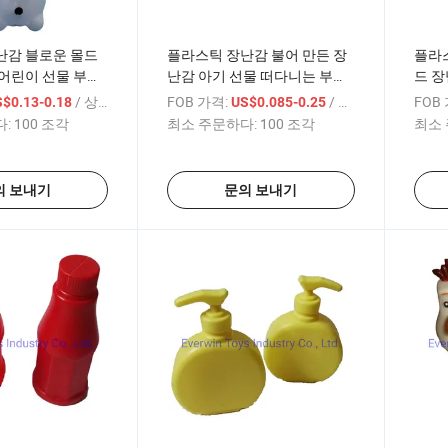
난감 블로운 몰드
플라스틱 장난감 불어 만든 장
플라
어린이 선물 부드
난감 아기 선물 떠다니는 부드
드 장
러운 목욕 장난감 아기를 위한
부드
/ 상품
FOB 가격:
/ 상품
FOB
$0.13-0.18
US$0.085-0.25
:
100 조각
최소 주문하다:
100 조각
최소 
의 보내기
문의 보내기