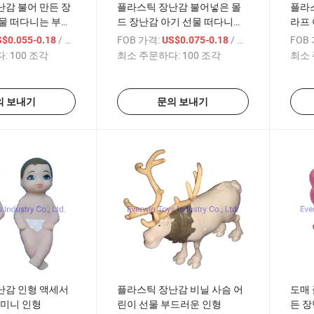
감 불어 만든 장
플라스틱 장난감 불어넣은 몰
플라스
물 떠다니는 부드
드 장난감 아기 선물 떠다니는
라프 
부드러운 샤워 목욕 병
난감
/ 상품
FOB 가격:
/ 상품
FOB
S$0.055-0.18
US$0.075-0.18
:
100 조각
최소 주문하다:
100 조각
최소 
의 보내기
문의 보내기
난감 인형 액세서
플라스틱 장난감 비닐 사슴 어
도매 
 미니 인형
린이 선물 부드러운 인형
든 장