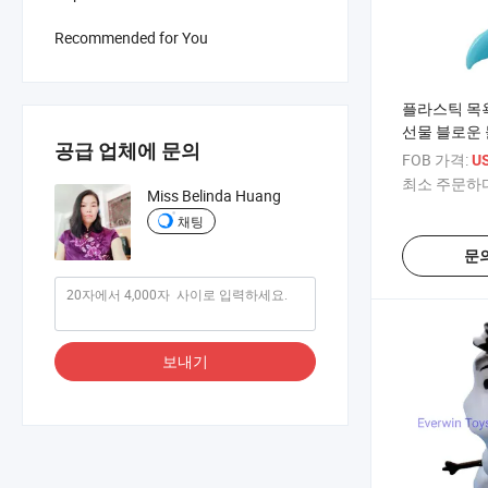
Recommended for You
플라스틱 목
선물 블로운 
공급 업체에 문의
감
FOB 가격:
U
최소 주문하다
Miss Belinda Huang
채팅
문
보내기