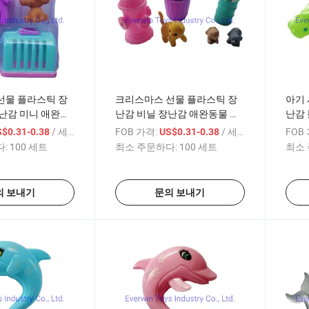
선물 플라스틱 장
크리스마스 선물 플라스틱 장
아기 
난감 미니 애완동
난감 비닐 장난감 애완동물 포
난감 
스 팀 도구
/ 세트
FOB 가격:
/ 세트
FOB
$0.31-0.38
US$0.31-0.38
:
100 세트
최소 주문하다:
100 세트
최소 
의 보내기
문의 보내기