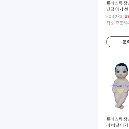
플라스틱 장난
난감 아기 선
러운 병
FOB 가격:
U
최소 주문하다
문
플라스틱 장
리 비닐 아기