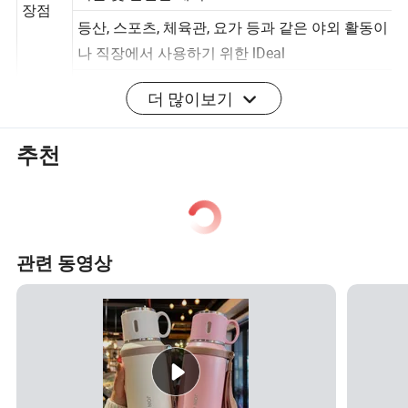
기술 및 간편한 세척
장점
등산, 스포츠, 체육관, 요가 등과 같은 야외 활동이
나 직장에서 사용하기 위한 lDeal
더 많이보기
100% 안전 - 식품 등급의 스테인리스 스틸로 제조
되었으며 톡신 방지 및 BPA 불포함 PP 플라스틱:
추천
상세 사진
회사 프로필
관련 동영상
FAQ:
1.MOQ란?
일반적으로 MOQ는 3,000입니다. 하지만 평가판 주문 수량
이 더 적을수록 좋습니다. 필요한 조각의 수를 알려주시면,
제품의 품질을 확인하고 서비스를 숙지한 후 대량 주문을