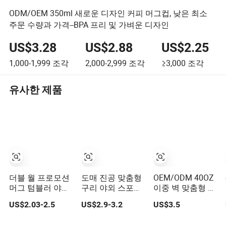
ODM/OEM 350ml 새로운 디자인 커피 머그컵, 낮은 최소
주문 수량과 가격--BPA 프리 및 가벼운 디자인
US$3.28
US$2.88
US$2.25
1,000-1,999
조각
2,000-2,999
조각
≥3,000
조각
유사한 제품
더블 월 프로모션
도매 진공 맞춤형
OEM/ODM 40OZ
머그 텀블러 야외
구리 야외 스포츠
이중 벽 맞춤형 스
스테인리스 스틸
어린이 와인 주스
테인리스 스틸 승
US$2.03-2.5
US$2.9-3.2
US$3.5
진공 플라스크 물
저장 음료용 뜨거
화 물병 진공 플라
병
운 단열 스테인리
스크 텀블러 휴대