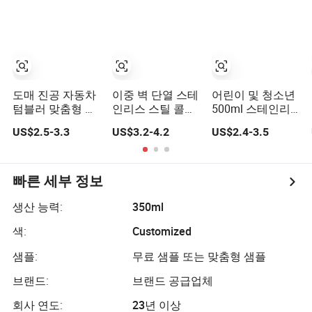
스 스틸 열수병 로
용 누수 방지 손잡
고 포함
이 포함
도매 진공 자동차
이중 벽 단열 스테
어린이 및 청소년
텀블러 맞춤형 금
인리스 스틸 콜라
500ml 스테인리
속 스포츠 와인 주
모양 스포츠 물병
스 스틸 물병 동물
US$2.5-3.3
US$3.2-4.2
US$2.4-3.5
스 저장 음료 뜨거
모양 뚜껑
운 단열 텀블러 스
테인리스 스틸 물
병
빠른 세부 정보
생산 능력:
350ml
색:
Customized
샘플:
무료 샘플 또는 맞춤형 샘플
브랜드:
브랜드 공급업체
회사 연도:
23년 이상