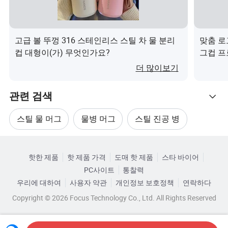
할 수 있기를 바라며, 그에 따라 비용을 계산해 드립니다.
2.샘플을 받을 수 있습니까?
고급 볼 뚜껑 316 스테인리스 스틸 차 물 분리
맞춤 로
물론입니다. 일반적으로 기존 샘플을 무료로 제공합니다.
컵 대형이(가) 무엇인가요?
그컵 프
하지만 맞춤형 디자인에 대한 샘플 요금이 조금 부과됩니
무엇인
더 많이보기
다. 주문 수량이 일정하면 샘플 요금이 환불됩니다. 우리는
보통 FedEx, UPS, TNT 또는 DHL을 통해 검체를 보냅니다.
관련 검색
운송업자의 계좌가 있는 경우, 고객의 계좌와 함께 배송하
면 됩니다. 그렇지 않은 경우, 교황청(교황청)에 운송료를
스틸 물 머그
물병 머그
스틸 진공 병
지불할 수 있습니다. Finnair는 당사의 계좌와 함께 배송해
관련 카테고리
드립니다. 도달하기까지 약 2-4일이 걸립니다.
스테인리스 진공 병
스테인리스 진공 물병
3.샘플 리드 타임은 얼마나 됩니까?
핫한 제품
핫 제품 가격
도매 핫 제품
스타 바이어
카테고리로 찾아보기
PC사이트
통찰력
기존 샘플의 경우 2-3일이 걸립니다. 무료입니다. 나만의 디
진공 스테인리스 스틸 물병
우리에 대하여
사용자 약관
개인정보 보호정책
연락하다
자인을 원한다면, 새로운 인쇄 화면 등이 필요하든 디자인
Copyright © 2026 Focus Technology Co., Ltd. All Rights Reserved
만 된다면 5-7일이 걸립니다
4.생산 리드 타임은 얼마나 됩니까?
MOQ는 30일 정도 걸립니다. 우리는 생산 용량이 커서 많은