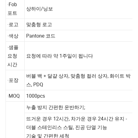
·Fob
상하이/닝보
포트
·로고
맞춤형 로고
·색상
Pantone 코드
·샘플
요청
요청에 따라 약 1주일이 됩니다
시간
버블 백 + 달걀 상자, 맞춤형 컬러 상자, 화이트 박
·포장
스, PDQ
·MOQ
1000pcs
누출 방지 간편한 운반하기;
뜨거운 경우 12시간, 차가운 경우 24시간 유지 -
더블 스테인리스 스틸, 진공 단열 기능