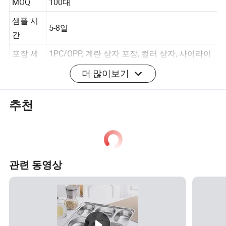
MOQ
100대
샘플 시
5-8일
간
포장 세
1PC/OPP, 계란 상자 포장, 컬러 상자, 사이라이
더 많이보기
부 정보
너, 브라운 박스, 30PCS/CTN
지불 기
추천
30% 예치금, 배송 전 잔고
간
관련 동영상
Q: 거래하는 회사입니까, 아니면 제조사입니까?
A: 우리는 공장입니다.