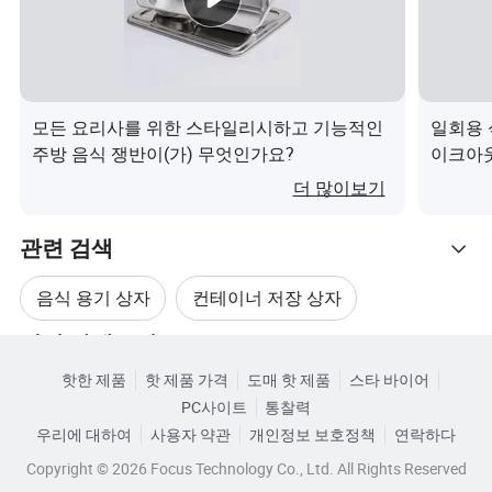
Q: 배송 시간은 얼마나 됩니까?
A: 일반적으로 재고는 5-10일, 재고가 없으면 15-20일, 재고
량은 양입니다.
모든 요리사를 위한 스타일리시하고 기능적인
일회용 
주방 음식 쟁반이(가) 무엇인가요?
이크아웃
Q: 샘플을 제공하십니까? 무료 또는 추가 입니까?
가능 전
더 많이보기
가요?
A: 예, 샘플을 무료로 제공할 수 있지만 운송 비용은 지불하
관련 검색
지 않습니다.
음식 용기 상자
컨테이너 저장 상자
Q: 지불 조건은 무엇입니까?
관련 카테고리
식품 용기 박스 플라스틱
플라스틱 도시락 용기
A: 1000달러 미만 결제, 100% 사전. 지불 >= 1000달러, 30%
핫한 제품
핫 제품 가격
도매 핫 제품
스타 바이어
카테고리로 찾아보기
T/T, 선급 전 잔액.
PC사이트
통찰력
일회용 도시락 용기
음식용 도시락
Q: 로고 정보
우리에 대하여
사용자 약관
개인정보 보호정책
연락하다
Copyright © 2026 Focus Technology Co., Ltd. All Rights Reserved
A: 유리병에 로고: 데칼MOQ 는 200개