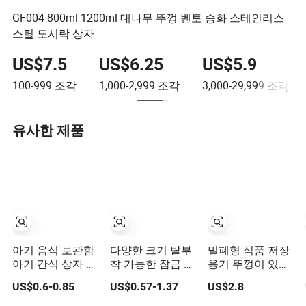
GF004 800ml 1200ml 대나무 뚜껑 벤토 승화 스테인리스
스틸 도시락 상자
US$7.5
US$6.25
US$5.9
100-999
조각
1,000-2,999
조각
3,000-29,999
조각
유사한 제품
아기 음식 보관함
다양한 크기 탈부
밀폐형 식품 저장
아기 간식 상자 3
착 가능한 잠금 유
용기 뚜껑이 있는
층 분리형 분유 보
리 음식 저장 용기
쌓을 수 있는 주방
US$0.6-0.85
US$0.57-1.37
US$2.8
관 용기
세트 - 밀폐형,
저장 용기 시리얼
BPA 프리 및 주방
밀가루 설탕용