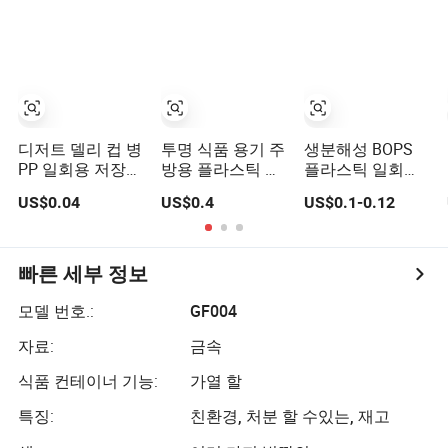
정리를 위한 쌓을
수 있는 용기, 남
은 음식 보관, 식
사 냉동용
디저트 델리 컵 병
투명 식품 용기 주
생분해성 BOPS
PP 일회용 저장
방용 플라스틱 박
플라스틱 일회용
용기 방수 밀폐 플
스 저장 용기 밀폐
식기 음식 저장 용
US$0.04
US$0.4
US$0.1-0.12
라스틱 식품 용기
형 도시락 과일용
기 힌지 점심 상자
국수, 샌드위치, 초
밥, 피자용 사용
빠른 세부 정보
모델 번호.:
GF004
자료:
금속
식품 컨테이너 기능:
가열 할
특징:
친환경, 처분 할 수있는, 재고