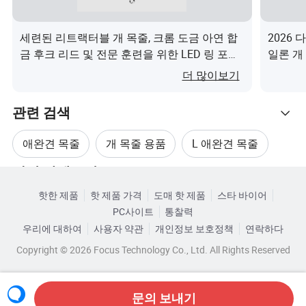
예, 보언애완동물은 맞춤형 로고, 라벨, 웨빙, 직물, 하드웨
어, 고객의 특정 요구 사항을 충족하는 포장.
세련된 리트랙터블 개 목줄, 크롬 도금 아연 합
2026
금 후크 리드 및 전문 훈련을 위한 LED 링 포함
일론 개
보오네즈는 어떻게 제품 품질을 보장하나요?
이(가) 무엇인가요?
더 많이보기
Boonpet은 제조 공정 전반에 걸쳐 엄격한 품질 관리를 통해
품질을 보장하고 타사 검사 시설과 협력함으로써 제품 표
관련 검색
준을 지속적으로 개선합니다.
애완견 목줄
개 목줄 용품
L 애완견 목줄
8.고객 서비스에 대한 회사의 약속은 무엇입니까?
관련 카테고리
보언애완동물은 전문적인 조언과 경쟁력 있는 가격, 편리한
새 반려견 목줄
개 목줄 애완동물 목걸이
서비스를 제공하기 위해 노력합니다. 이들은 고객의 요구
핫한 제품
핫 제품 가격
도매 핫 제품
스타 바이어
카테고리로 찾아보기
PC사이트
통찰력
를 충족하고 장기적인 비즈니스 관계를 구축하는 데 초점
맞춤형 애완견 목줄
우리에 대하여
사용자 약관
개인정보 보호정책
연락하다
을 맞춥니다.
Copyright © 2026 Focus Technology Co., Ltd. All Rights Reserved
문의 보내기