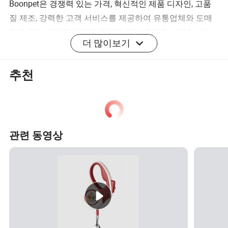
Boonpet은 경쟁력 있는 가격, 혁신적인 제품 디자인, 고품
질 제조, 강력한 고객 서비스를 제공하여 유통업체와 도매
점을 위한 장기적인 협력 관계와 판매 증액을 보장합니다.
더 많이보기
보론반려들의 월간 생산 능력은?
추천
보노반려동물 제작능력이 뛰어난 분:
250,000발
500,000개의 콜라주
200,000 하니스
150,000개의 조끼 하네스
관련 동영상
보론반려들의 주요 시장은 어디에 있습니까?
보노반려의 주요 시장은 유럽과 북미이며, 전 세계 28개국
이상에서 성장하고 있습니다.
보언애완동물도 맞춤형 상품을 제공하나요?