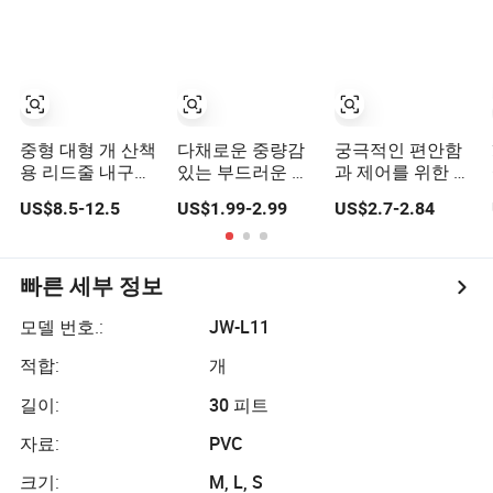
중형 대형 개 산책
다채로운 중량감
궁극적인 편안함
용 리드줄 내구성
있는 부드러운 패
과 제어를 위한 내
있는 자동 줄 제품
딩 손잡이 이중 리
구성 있는 리트랙
US$8.5-12.5
US$1.99-2.99
US$2.7-2.84
드 나일론 개 목
터블 개 목줄
줄, 개 하이킹, 산
책, 훈련용
빠른 세부 정보
모델 번호.:
JW-L11
적합:
개
길이:
30 피트
자료:
PVC
크기:
M, L, S