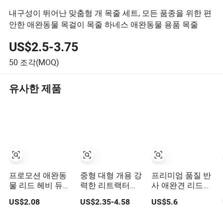
내구성이 뛰어난 맞춤형 개 목줄 세트, 모든 품종을 위한 편
안한 애완동물 목걸이 목줄 하네스 애완동물 용품 목줄
US$2.5-3.75
50
조각(MOQ)
유사한 제품
프로모션 애완동
중형 대형 개용 강
프리미엄 품질 반
물 리드 헤비 듀티
력한 리트랙터블
사 애완견 리드줄
나일론 패딩 핸들
개 목줄 반려동물
애완동물 액세서
US$2.08
US$2.35-4.58
US$5.6
반사 웹빙 개 목줄
제품
리 자동 리드줄