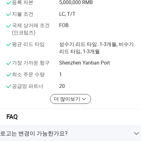
등록 자본
5,000,000 RMB
하며, 고객에게 고품질의 고수익 제품을 지속적으로 제공합
니다.
지불 조건
LC, T/T
이 공장은 면적이 20000m2이며 직원 수가 200명 정도 됩
국제 상거래 조건
FOB
니다. 또한 모든 제품은 고급 장비와 엄격한 QC 절차를 통
(인코텀즈)
해 제조되어 높은 품질을 보장합니다. 안정적이고 시기 적
평균 리드 타임
성수기 리드 타임: 1-3개월, 비수기
절한 공급, 믿을 수 있는 품질, 그리고 성실하게 서비스를 보
리드 타임, 1-3개월
장하는 우리 제품은 국내와 해외시장에서 모두 잘 팔린다
고있습니다.
가장 가까운 항구
Shenzhen Yantian Port
당사 제품에 관심이 있거나 맞춤형 주문을 하고 싶은 경우,
최소 주문 수량
1
당사에 문의하십시오. 우리는 당신의 필요를 충족시키기
공급망 파트너
20
위해 최선을 다할 것입니다.
더 많이보기
FAQ
로고는 변경이 가능한가요?