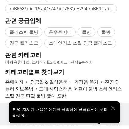
\uBE68\uAC15\uC774 \uC788\uB294 \uBB3C\uBCD1 대량구매
관련 공급업체
플라스틱 물병
온수주머니
물병
물병
진공 플라스크
스테인리스 스틸 진공 플라스크
관련 카테고리
여행용휴대컵
,
스테인리스 컵&머그
,
단지&주전자
카테고리별로 찾아보기
홈페이지
경공업 & 일상용품
가정용 용기
진공 텀
블러 & 보온병
도매 사랑스러운 어린이 물병 스테인리스
스틸 진공 단열 물병 빨대 포함
안녕
,
자세한 내용은 여기를 클릭하여 공급업체에 문의
핫한 제품
핫 제품 가격
도매 핫 제품
스타 바이어
하세요.
PC사이트
통찰력
우리에 대하여
사용자 약관
개인정보 보호정책
연락하다