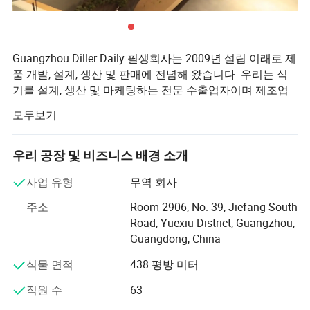
Guangzhou Diller Daily 필생회사는 2009년 설립 이래로 제
품 개발, 설계, 생산 및 판매에 전념해 왔습니다. 우리는 식
기를 설계, 생산 및 마케팅하는 전문 수출업자이며 제조업
체입니다.
모두보기
필립스 제품에는 주로 진공 플라스크, 보온병, 플라스틱 물
병, 유리병, 스포츠용 물병, 보온 용기, 유아용 물병, 유리 머
우리 공장 및 비즈니스 배경 소개
그컵/컵, 보온 머그컵 및 기타 일상 식사용 도구.
사업 유형
무역 회사
OEM/ODM, 기업 사용자 정의, 선물 사용자 정의 및 기타 맞
춤형 서비스를 지원하는 일대일 서비스를 제공합니다. 우
주소
Room 2906, No. 39, Jiefang South
리는 고객 우선, 팀 협력, 품질 우선, 혁신을 위한 용기"를 동
Road, Yuexiu District, Guangzhou,
종 시장에서 자사 기업의 전반적인 경쟁력을 개발하는 핵
Guangdong, China
심 가치라고 생각합니다. 대부분의 고객, 딜러, 대리점이 더
식물 면적
438 평방 미터
나은 완벽한 서비스를 제공할 수 있습니다. 최근 몇 년 동안
우리는 연구 개발에 대한 투자를 늘렸습니다. 매년, 명성이
직원 수
63
뛰어난 수십 개의 인기 있는 제품은 고객이 선호하고 칭찬