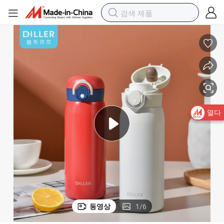
열다
동영상
1
/
6