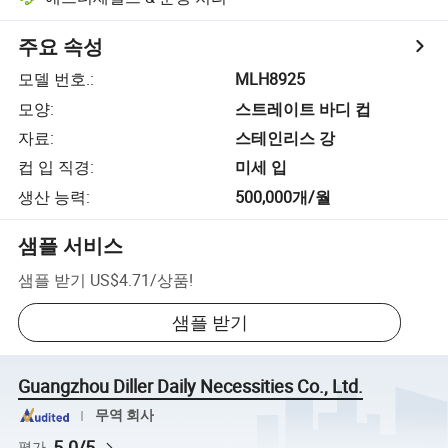
주요 속성
모델 번호.
:
MLH8925
모양
:
스트레이트 바디 컵
자료
:
스테인리스 강
컵 입 직경
:
미세 입
생산 능력
:
500,000개/월
샘플 서비스
샘플 받기
US$4.71
/
상품
!
샘플 받기
Guangzhou Diller Daily Necessities Co., Ltd.
무역 회사
5.0/5
평가