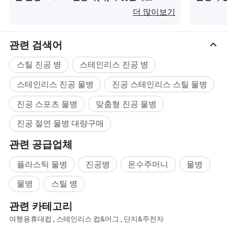
더 많이보기
관련 검색어
스틸 진공 병
스테인리스 진공 병
스테인리스 진공 물병
진공 스테인리스 스틸 물병
진공 스포츠 물병
맞춤형 진공 물병
진공 절연 물병 대량구매
관련 공급업체
플라스틱 물병
진공병
온수주머니
물병
물병
스틸 병
관련 카테고리
여행용휴대컵
,
스테인리스 컵&머그
,
단지&주전자