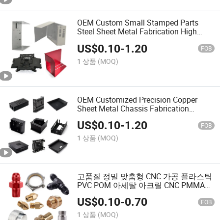
OEM Custom Small Stamped Parts
Steel Sheet Metal Fabrication High
Precision Sheet Metal Bending
US$
0.10
-
1.20
Fabrication Services
FOB
1 상품
(MOQ)
OEM Customized Precision Copper
Sheet Metal Chassis Fabrication
Custom Precision Sheet Metal
US$
0.10
-
1.20
Fabrication Services
FOB
1 상품
(MOQ)
고품질 정밀 맞춤형 CNC 가공 플라스틱
PVC POM 아세탈 아크릴 CNC PMMA
부품 가공 서비스
US$
0.10
-
0.70
FOB
1 상품
(MOQ)