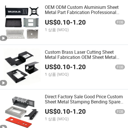
OEM ODM Custom Aluminium Sheet
Metal Part Fabrication Professional
Stainless Steel Sheet Metal Fabrication
US$
0.10
-
1.20
Services
FOB
1 상품
(MOQ)
Custom Brass Laser Cutting Sheet
Metal Fabrication OEM Sheet Metal
Enclosure Fabrication Services
US$
0.10
-
1.20
FOB
1 상품
(MOQ)
Direct Factory Sale Good Price Custom
Sheet Metal Stamping Bending Spare
Part Precision Sheet Metal Fabrication
US$
0.10
-
1.20
FOB
1 상품
(MOQ)