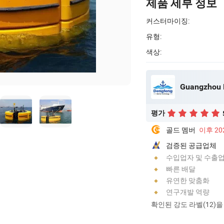
제품 세부 정보
커스터마이징:
유형:
색상:
Guangzhou D
평가
골드 멤버
이후 20
검증된 공급업체
수입업자 및 수출
빠른 배달
유연한 맞춤화
연구개발 역량
확인된 강도 라벨(12)