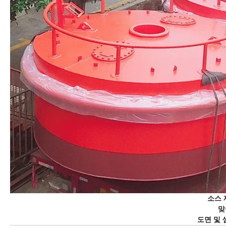
소스
맞
도면 및 