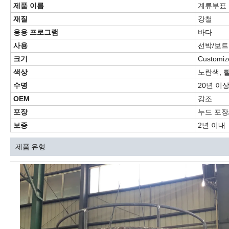
제품 이름
계류부표
재질
강철
응용 프로그램
바다
사용
선박/보트
크기
Customi
색상
노란색, 
수명
20년 이
OEM
강조
포장
누드 포장
보증
2년 이내
제품 유형