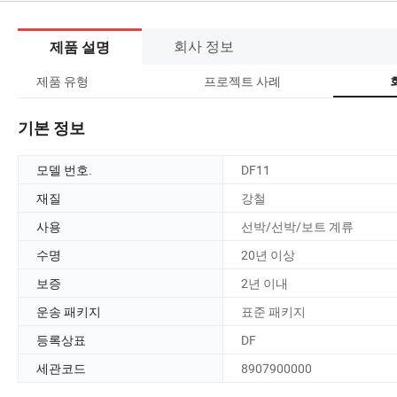
회사 정보
제품 설명
제품 유형
프로젝트 사례
기본 정보
모델 번호.
DF11
재질
강철
사용
선박/선박/보트 계류
수명
20년 이상
보증
2년 이내
운송 패키지
표준 패키지
등록상표
DF
세관코드
8907900000