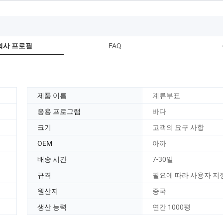
FAQ
회사 프로필
제품 이름
계류부표
응용 프로그램
바다
크기
고객의 요구 사항
OEM
아까
배송 시간
7-30일
규격
필요에 따라 사용자 지
원산지
중국
생산 능력
연간 1000평