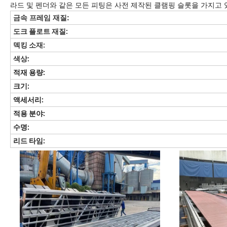
라드 및 펜더와 같은 모든 피팅은 사전 제작된 클램핑 슬롯을 가지고 
금속 프레임 재질
:
도크 플로트 재질:
덱킹 소재:
색상:
적재 용량:
크기:
액세서리:
적용 분야:
수명:
리드 타임: