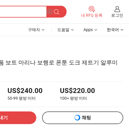
로그인
내 RFQ 등록
구매자
도움말
Apps
한국어
폼 보트 마리나 보행로 폰툰 도크 제트기 알루미
US$240.00
US$220.00
50-99
평방 미터
100+
평방 미터
내기
채팅