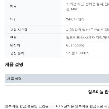
자외선 차단, 손쉬운 설치, 친
피처
경, Mai
데킹
WPC가 데킹
고정 시스템
파일/강철 앵커/콘크리트 앵
규격
필요에 따라 사용자 지정/맞
원산지
Guangdong
생산 능력
1개월 10,000개
제품 설명
제품 설명
알루미늄 합
알루미늄 합금 플로팅 도킹은 6061-T6 선박용 알루미늄 합금으로 제