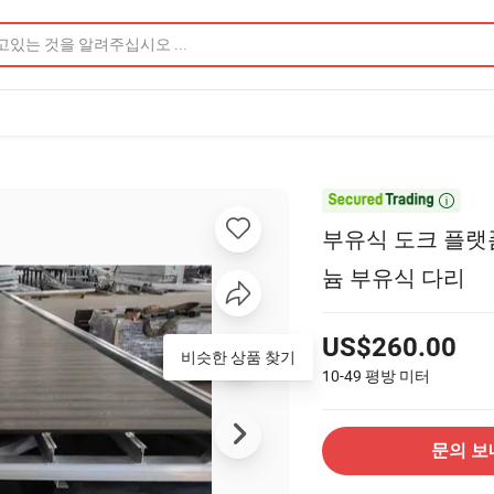

부유식 도크 플랫
늄 부유식 다리
US$260.00
비슷한 상품 찾기
10-49
평방 미터
문의 보