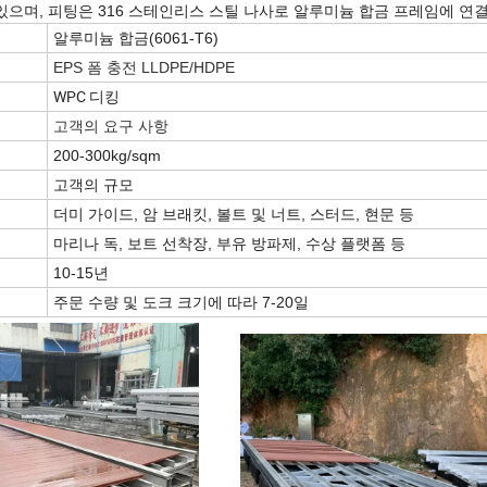
있으며, 피팅은 316 스테인리스 스틸 나사로 알루미늄 합금 프레임에 연
알루미늄 합금(6061-T6)
EPS 폼 충전 LLDPE/HDPE
WPC 디킹
고객의 요구 사항
200-
300kg/sqm
고객의 규모
더미 가이드, 암 브래킷, 볼트 및 너트, 스터드, 현문 등
마리나 독, 보트 선착장, 부유 방파제, 수상 플랫폼 등
10-15년
주문 수량 및 도크 크기에 따라 7-20일