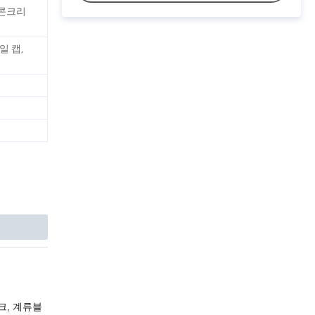
폼/콘크리
일 캡,
크, 계류블