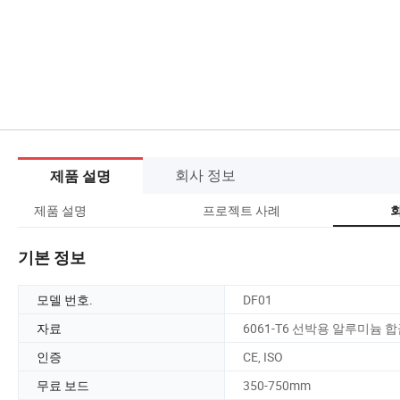
회사 정보
제품 설명
제품 설명
프로젝트 사례
기본 정보
모델 번호.
DF01
자료
6061-T6 선박용 알루미늄 
인증
CE, ISO
무료 보드
350-750mm