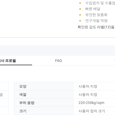
수입업자 및 수출
빠른 배달
유연한 맞춤화
연구개발 역량
확인된 강도 라벨(12)
FAQ
회사 프로필
모양
사용자 지정
합금
색깔
사용자 지정
부하 용량
220-250kg/sqm
크기
사용자 정의 크기