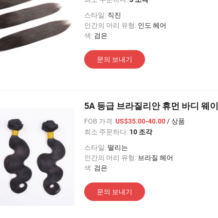
스타일:
직진
인간의 머리 유형:
인도 헤어
색:
검은
문의 보내기
5A 등급 브라질리안 휴먼 바디 웨
FOB 가격:
/ 상품
US$35.00-40.00
최소 주문하다:
10 조각
스타일:
떨리는
인간의 머리 유형:
브라질 헤어
색:
검은
문의 보내기