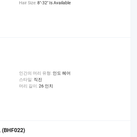
Hair Size:
8"-32" Is Available
인간의 머리 유형:
인도 헤어
스타일:
직진
머리 길이:
26 인치
BHF022)