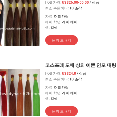
FOB 가격:
/ 상품
US$26.00-55.00
최소 주문하다:
10 조각
자료:
머리카락
헤어 학년:
레미 헤어
색:
갈색
문의 보내기
코스프레 도매 상의 예쁜 인모 대량
FOB 가격:
/ 상품
US$24.8
최소 주문하다:
10 조각
자료:
머리카락
헤어 학년:
레미 헤어
색:
갈색
문의 보내기