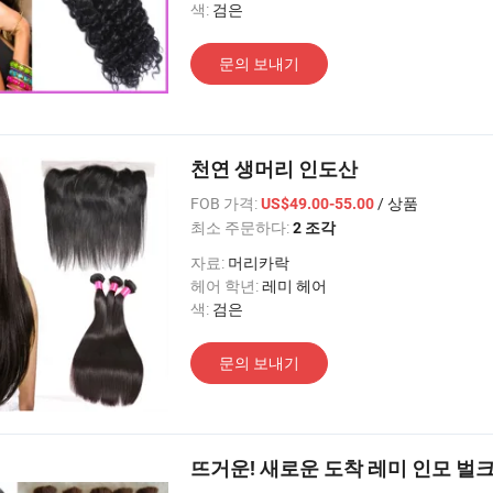
색:
검은
문의 보내기
천연 생머리 인도산
FOB 가격:
/ 상품
US$49.00-55.00
최소 주문하다:
2 조각
자료:
머리카락
헤어 학년:
레미 헤어
색:
검은
문의 보내기
뜨거운! 새로운 도착 레미 인모 벌크 (