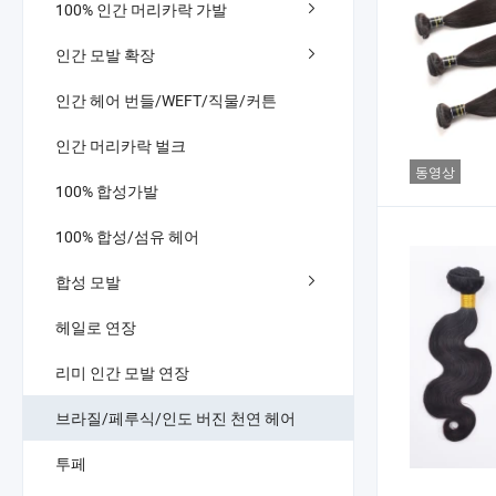
100% 인간 머리카락 가발
인간 모발 확장
인간 헤어 번들/WEFT/직물/커튼
인간 머리카락 벌크
동영상
100% 합성가발
100% 합성/섬유 헤어
합성 모발
헤일로 연장
리미 인간 모발 연장
브라질/페루식/인도 버진 천연 헤어
투페