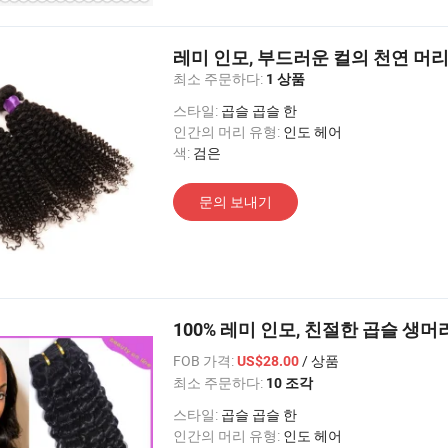
레미 인모, 부드러운 컬의 천연 머
최소 주문하다:
1 상품
스타일:
곱슬 곱슬 한
인간의 머리 유형:
인도 헤어
색:
검은
문의 보내기
100% 레미 인모, 친절한 곱슬 생머리 
FOB 가격:
/ 상품
US$28.00
최소 주문하다:
10 조각
스타일:
곱슬 곱슬 한
인간의 머리 유형:
인도 헤어