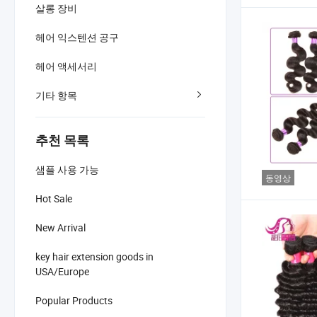
살롱 장비
헤어 익스텐션 공구
헤어 액세서리
기타 항목
추천 목록
샘플 사용 가능
동영상
Hot Sale
New Arrival
key hair extension goods in
USA/Europe
Popular Products