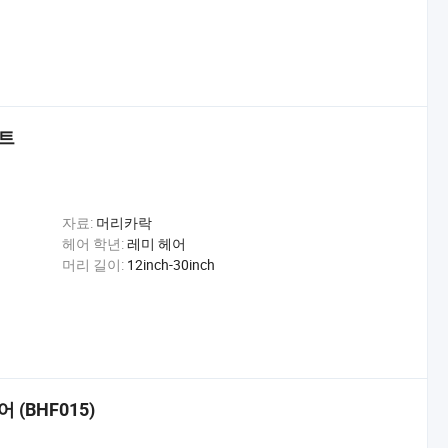
이트
자료:
머리카락
헤어 학년:
레미 헤어
머리 길이:
12inch-30inch
(BHF015)