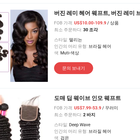
버진 레미 헤어 웨프트, 버진 레미
FOB 가격:
/ 상품
US$10.00-109.9
최소 주문하다:
30 조각
스타일:
떨리는
인간의 머리 유형:
브라질 헤어
색:
Muti-색상
문의 보내기
도매 딥 웨이브 인모 웨프트
FOB 가격:
/ 꾸러미
US$7.99-53.9
최소 주문하다:
2 바지
스타일:
Deep Wave
인간의 머리 유형:
브라질 헤어
색:
검은