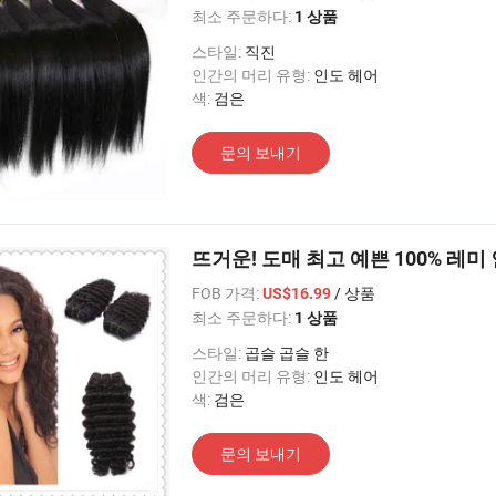
최소 주문하다:
1 상품
스타일:
직진
인간의 머리 유형:
인도 헤어
색:
검은
문의 보내기
뜨거운! 도매 최고 예쁜 100% 레미 
FOB 가격:
/ 상품
US$16.99
최소 주문하다:
1 상품
스타일:
곱슬 곱슬 한
인간의 머리 유형:
인도 헤어
색:
검은
문의 보내기