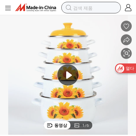
열다
동영상
1
/
6