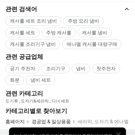
관련 검색어
캐서롤 세트 조리 냄비
주방 요리 냄비
캐서롤 세트
주방 캐서롤
캐서롤 냄비
캐서롤 조리기구 냄비
에나멜 캐서롤 대량구매
관련 공급업체
공기 주전자
조리기구
냄비
찻주전자
화분
냄비 세트
관련 카테고리
도기류
,
도자기&세라믹
,
디너 세트
카테고리별로 찾아보기
홈페이지
경공업 & 일상용품
세라믹, 도자기 & 에나멜