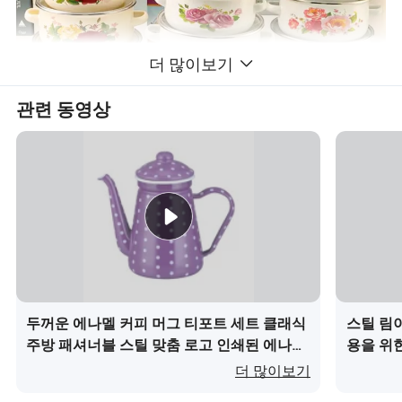
더 많이보기
관련 동영상
두꺼운 에나멜 커피 머그 티포트 세트 클래식
스틸 림이
주방 패셔너블 스틸 맞춤 로고 인쇄된 에나멜
용을 위
1L 커피 주전자 뚜껑 포함이(가) 무엇인가요?
더 많이보기