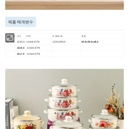
제품 매개변수
크기
품목 번호
CTN
G. W/N. W
측정
No. 673
12X5.5
12세트/CTN
13.5/12KGS
50.5x34.5x45.5
14x6.4
12세트/CTN
16x7.3
12세트/CTN