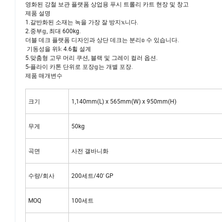
영화된 강철 보관 플랫폼 상업용 푸시 트롤리 카트 현장 및 창고
제품 설명
1.갈반화된 소재는 녹을 가장 잘 방지𝕩니다.
2.중부𝕘, 최대 600kg.
더블 데크 플랫폼 디자인과 상단 데크는 분리𝕠 수 있습니다.
기동성을 위𝕜 4.6휠 설계
5.맞춤형 고무 머리 쿠션, 블랙 및 그레이 컬러 옵션.
5-플라이 카톤 단위로 포장𝕘는 개별 포장.
제품 매개변수
크기
1,140mm(L) x 565mm(W) x 950mm(H)
무게
50kg
곡면
사전 갤바니화
수량/회사
200세트/40' GP
MOQ
100세트