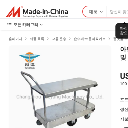
제품
모든 카테고리
아직
찾으
홈페이지
제품 목록
교통 운송
손수레·트롤리 & 카트
플랫폼 




아
및
U
100
포트
생산
지불