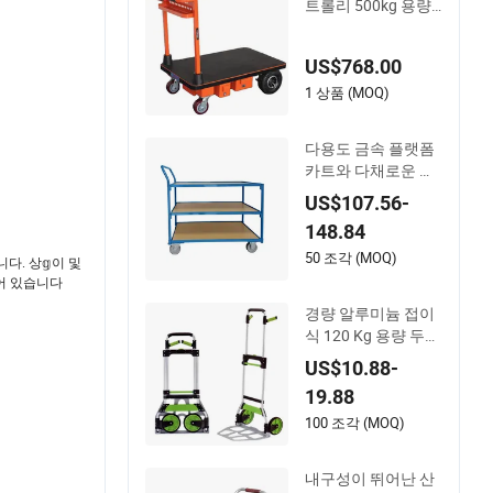
트롤리 500kg 용량
강철 자재 운반 카트
US$768.00
1 상품 (MOQ)
다용도 금속 플랫폼
카트와 다채로운 분
체 도장
US$107.56-
148.84
50 조각 (MOQ)
니다. 상𝕘이 및
되어 있습니다
경량 알루미늄 접이
식 120 Kg 용량 두
바퀴 핸드 트럭 돌리
US$10.88-
중량급 접이식 핸드
19.88
트럭
100 조각 (MOQ)
내구성이 뛰어난 산