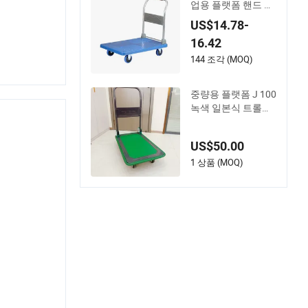
업용 플랫폼 핸드 트
롤리와 부드럽게 구
US$14.78-
르는 바퀴
16.42
144 조각 (MOQ)
중량용 플랫폼 J 100
녹색 일본식 트롤리
로 손쉬운 운반을 위
한
US$50.00
1 상품 (MOQ)