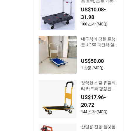
폼 트럭, 조절 가능한
핸들, 공장, 작업장
US$10.08-
및 물류에 이상적인
31.98
플랫폼 트롤리
100 조각 (MOQ)
내구성이 강한 플랫
폼 J 250 파란색 일
본식 트롤리로 손쉬
운 운반이 가능합니
US$50.00
다
1 상품 (MOQ)
강력한 스틸 유틸리
티 카트와 향상된 적
재 용량 기능
US$17.96-
20.72
144 조각 (MOQ)
산업용 전동 플랫폼