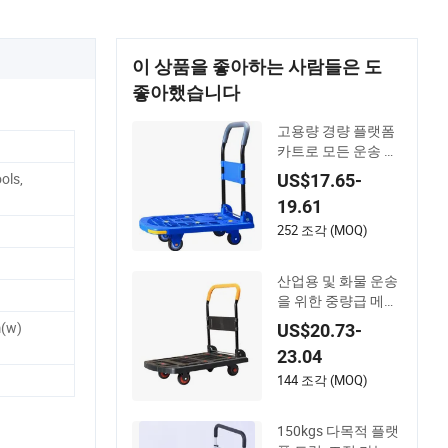
이 상품을 좋아하는 사람들은 도
좋아했습니다
고용량 경량 플랫폼
카트로 모든 운송 요
구를 충족하세요
ls,
US$17.65-
19.61
252 조각 (MOQ)
산업용 및 화물 운송
을 위한 중량급 메쉬
플랫폼 트롤리
(w)
US$20.73-
23.04
144 조각 (MOQ)
150kgs 다목적 플랫