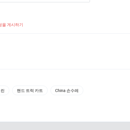
청을 게시하기
그린
핸드 트럭 카트
China 손수레