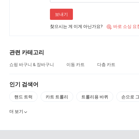
보내기
찾으시는 게 이게 아닌가요?
바로 소싱 요

관련 카테고리
쇼핑 바구니 & 장바구니
이동 카트
다층 카트
인기 검색어
핸드 트럭
카트 트롤리
트롤리용 바퀴
손으로 
더 보기
