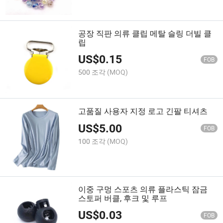
공장 직판 의류 클립 메탈 슬링 더빌 클
립
US$
0.15
FOB
500 조각
(MOQ)
고품질 사용자 지정 로고 긴팔 티셔츠
US$
5.00
FOB
100 조각
(MOQ)
이중 구멍 스포츠 의류 플라스틱 잠금
스토퍼 버클, 후크 및 루프
US$
0.03
FOB