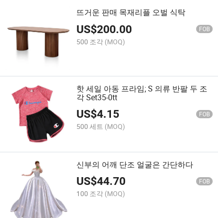
뜨거운 판매 목재리플 오벌 식탁
US$
200.00
FOB
500 조각
(MOQ)
핫 세일 아동 프라임; S 의류 반팔 두 조
각 Set35-0tt
US$
4.15
FOB
500 세트
(MOQ)
신부의 어깨 단조 얼굴은 간단하다
US$
44.70
FOB
100 조각
(MOQ)