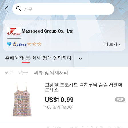
Maxspeed Group Co., Ltd
더 보기
홈페이지
제품
회사
검색
연락하다
모두
가구
의류 및 액세서리
고품질 크로치드 격자무늬 슬림 서펜더
드레스
US$
10.99
FOB
100 조각
(MOQ)