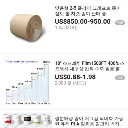
맞춤형 2-5 플라이 크래프트 종이
점보 롤 자켓 종이 판매 중
US$
850.00
-
950.00
FOB
1 티
(MOQ)
18" 스트레치 Film1500FT 400% 스
트레치 내구성 접착 수축 필름 롤
포장 이사 포장 중량급 스트레치 랩
US$
0.88
-
1.98
FOB
2,000 롤
(MOQ)
생분해성 종이 머그컵 퇴비화 가능
한 유리 PLA 일회용 밀크티 벽지