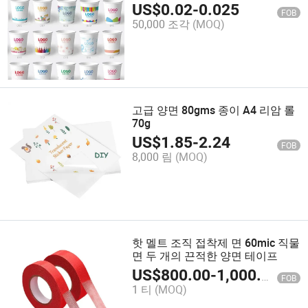
커피컵
US$
0.02
-
0.025
FOB
50,000 조각
(MOQ)
고급 양면 80gms 종이 A4 리암 롤
70g
US$
1.85
-
2.24
FOB
8,000 림
(MOQ)
핫 멜트 조직 접착제 면 60mic 직물
면 두 개의 끈적한 양면 테이프
US$
800.00
-
1,000.00
FOB
1 티
(MOQ)