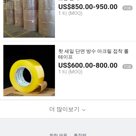
US$
850.00
-
950.00
FOB
1 티
(MOQ)
핫 세일 단면 방수 아크릴 접착 롤
테이프
US$
600.00
-
800.00
FOB
1 티
(MOQ)
더 많이보기
핫한 제품
통찰력