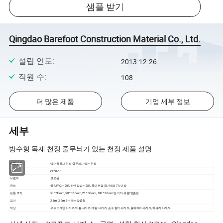
샘플 받기
Qingdao Barefoot Construction Material Co., Ltd.
설립 연도
:
2013-12-26
직원 수
:
108
더 많은 제품
기업 세부 정보
세부
방수형 목재 천정 줄무늬가 있는 천정 제품 설명
제품 이름
방수형 목재 천정 줄무늬가 있는 천정
모델
CE50-60
브랜드
코오윈
원료
45% PVC + 20% 탄산 칼슘 + 28% 목재 분말 첨가제의 7% 이상
보통 크기
50 * 90mm, 50 * 150mm, 25 * 50mm, 100 * 50mm 및 기타 유형/맞춤형
길이
2.8m, 2.9m, 3m 또는 맞춤형
색상
우드 그레인 시리즈/마블 시리즈, 메탈 시리즈, 순수 컬러 시리즈, 월페이퍼 시리즈, 럭셔리 시리즈.