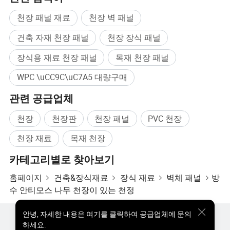
천장 패널 재료
천장 벽 패널
건축 자재 천장 패널
천장 장식 패널
장식용 재료 천장 패널
목재 천장 패널
WPC \uCC9C\uC7A5 대량구매
관련 공급업체
천장
천장판
천장 패널
PVC 천장
천장 재료
목재 천장
카테고리별로 찾아보기
홈페이지
건축&장식재료
장식 재료
벽체 패널
방
수 안티모스 나무 천장이 있는 천정
안녕
,
자세한 내용은 여기를 클릭하여 공급업체에 문의
핫한 제품
핫 제품 가격
도매 핫 제품
스타 바이어
하세요.