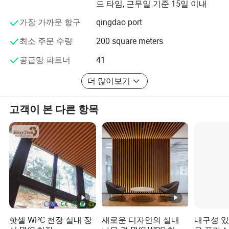
드 타임, 근무일 기준 15일 이내
가치, 연합을 중시합니다. 원칙
가장 가까운 항구
qingdao port
COOWIN 책임
최소 주문 수량
200 square meters
고객에게 가장 잘 봉사한다
공급망 파트너
41
직원이 더 나은 더 나은 더 나은 공헌을 하고
더 많이보기
더 나은 공헌을 할 수 있도록 돕다
고객이 본 다른 항목
코오윈 비전
우리는 아름다운 하늘을 가질 수 있기를 바란다
새들이 노래하고
나무들이 춤을 추고
있다 우리는 오직 하나의 흙만을 가지고
있다 숲을 보호하고 저장하자
핫셀 WPC 천장 실내 장
새로운 디자인의 실내
내구성 있