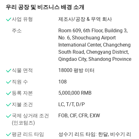
다.
우리 공장 및 비즈니스 배경 소개
이 분야의 선두 주자로서 COOWIN ® 은 WPC 실내 벽 패널,
사업 유형
제조사/공장 & 무역 회사
WPC 실내 천장, WPC 장식 라인, WPC 공간 파티션 등을 비
주소
Room 609, 6th Floor, Building 3,
롯한 다양한 실내 장식 제품의 제품군을 보유하고 있습니
No. 6, Shouchuang Airport
다
International Center, Changcheng
. COOWIN ® 은 북미, 아시아, 유럽, 남미, 오세아니아를 20
South Road, Chengyang District,
년 이상. 현재, 전 세계적으로 당사 제품이 인기를 얻고 있으
Qingdao City, Shandong Province
며, 당사 고객들로부터 널리 인정받고 있습니다.
식물 면적
18000 평방 미터
코오인 스피릿
직원 수
108
자기 개선
등록 자본
5,000,000 RMB
자습
지불 조건
LC, T/T, D/P
코오윈 미션
국제 상거래 조건
FOB, CIF, CFR, EXW
(인코텀즈)
사람 봉사하는 것을 위한 봉사하는 것
평균 리드 타임
성수기 리드 타임: 한달, 비수기 리
믿음과