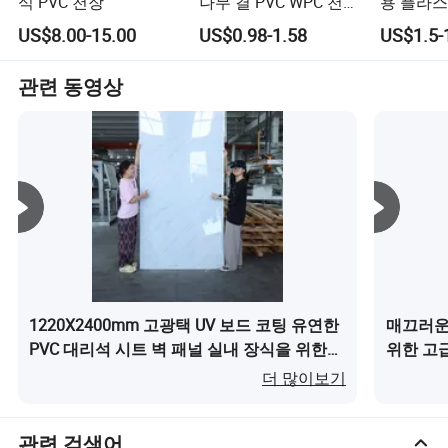
식 PVC 천장
나무 결 PVC WPC 천장
용 플라
홈 장식용
흰색 WPC
US$8.00-15.00
US$0.98-1.58
US$1.5-
플루트 
관련 동영상
1220X2400mm 고광택 UV 보드 코팅 유연한
매끄러운 
PVC 대리석 시트 벽 패널 실내 장식을 위한이
위한 고
(가) 무엇인가요?
더 많이보기
관련 검색어