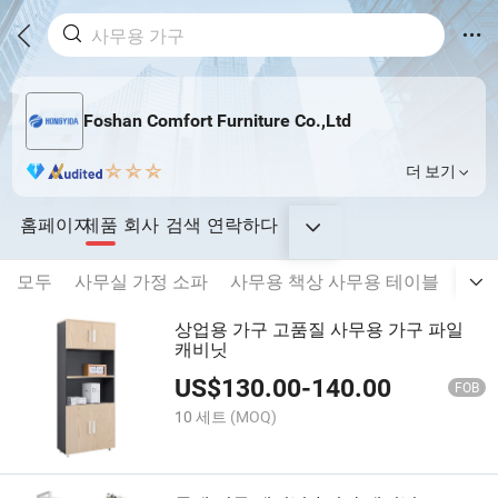
Foshan Comfort Furniture Co.,Ltd
더 보기
홈페이지
제품
회사
검색
연락하다
모두
사무실 가정 소파
사무용 책상 사무용 테이블
사무
상업용 가구 고품질 사무용 가구 파일
캐비닛
US$
130.00
-
140.00
FOB
10 세트
(MOQ)