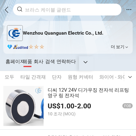
Wenzhou Quanguan Electric Co., Ltd.
더 보기
홈페이지
제품
회사
검색
연락하다
모두
타일 간격재
단자
원형 커넥터
와이어 - 와이어
디씨 12V 24V 디가우징 전자석 리프팅
영구 링 전자석
US$
1.00
-
2.00
FOB
10 조각
(MOQ)