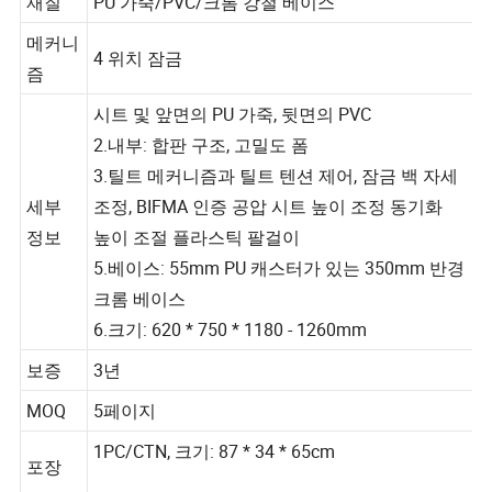
재질
PU 가죽/PVC/크롬 강철 베이스
메커니
4 위치 잠금
즘
시트 및 앞면의 PU 가죽, 뒷면의 PVC
2.내부: 합판 구조, 고밀도 폼
3.틸트 메커니즘과 틸트 텐션 제어, 잠금 백 자세
세부
조정, BIFMA 인증 공압 시트 높이 조정 동기화
정보
높이 조절 플라스틱 팔걸이
5.베이스: 55mm PU 캐스터가 있는 350mm 반경
크롬 베이스
6.크기: 620 * 750 * 1180 - 1260mm
보증
3년
MOQ
5페이지
1PC/CTN, 크기: 87 * 34 * 65cm