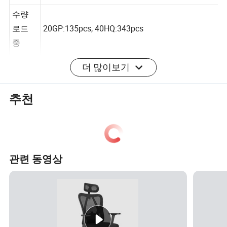
포장
수량
로드
20GP:135pcs, 40HQ:343pcs
중
더 많이보기
포트
로드
선전/광저우/포산
추천
중
배송
보증금을 받은 후 약 15일 후
시간
지불
30% T/T(예치), 70% 잔고(배송 전)
관련 동영상
장점: