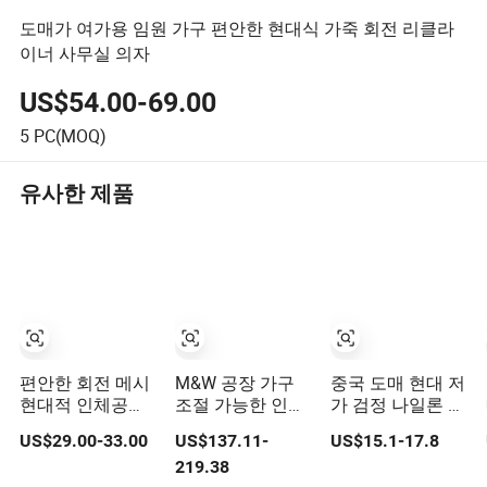
도매가 여가용 임원 가구 편안한 현대식 가죽 회전 리클라
이너 사무실 의자
US$54.00-69.00
5
PC(MOQ)
유사한 제품
편안한 회전 메시
M&W 공장 가구
중국 도매 현대 저
현대적 인체공학
조절 가능한 인체
가 검정 나일론 베
적 의자 메시 사무
공학적 회전식 메
이스 메쉬 인체공
US$29.00-33.00
US$137.11-
US$15.1-17.8
실 의자
쉬 사무용 의자
학적 임원 사무용
219.38
의자