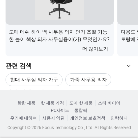
1.경쟁력 있는 가격으로 높은 품질
안정적인 구조 및 강력한 내구성
부드러운 등받이와 편안한 앉을 느낌
4.3년 보증
도매 메쉬 하이 백 사무용 의자 인기 조절 가능
다용도 
한 높이 책상 의자 사무실용이(가) 무엇인가요?
토랑에 
OEM 및 ODM
6.사무실, 호텔, 학교 등 다양한 환경에 적합
더 많이보기
회사 프로필
관련 검색
현대 사무실 의자 가구
가죽 사무용 의자
2005년에 설립된 Hangjian Industrial(Heshan) Co., Ltd.는
관련 카테고리
가구 의자 인체공학적
책상 사무용 의자
제품 개발, 생산, 판매 및 서비스에 종사하는 회사입니다. 전
핫한 제품
핫 제품 가격
도매 핫 제품
스타 바이어
카테고리로 찾아보기
문적인 사무실 의자, 사무실 소파, 이그제큐티브 의자, 관리
PC사이트
통찰력
가죽 현대 사무실 의자
사무용 인체공학 의자
자 의자, 직원 의자, 회의 의자와 바 의자.
우리에 대하여
사용자 약관
개인정보 보호정책
연락하다
20년 이상 발전한 끝에, 우리 회사는 광둥 성 장만시에 위치
Copyright © 2026 Focus Technology Co., Ltd. All Rights Reserved
한 3만 평방 미터의 공장을 가지고 있습니다.