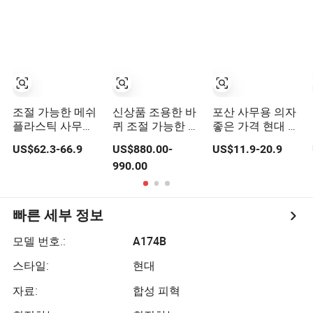
조절 가능한 메쉬
신상품 조용한 바
포산 사무용 의자
플라스틱 사무용
퀴 조절 가능한 등
좋은 가격 현대 학
의자 헤드레스트
받이 높이 사무용
교 회의실 작업 공
US$62.3-66.9
US$880.00-
US$11.9-20.9
포함 - 장시간 앉
의자 가정용
간 직원 사무원 이
990.00
아있기 위한 인체
사 인체공학적 회
공학적 도매 회전
전 메시 사무용 의
컴퓨터 책상 의자,
자 프로젝트 및 입
가정용 가구, 게임
찰용
빠른 세부 정보
용
모델 번호.:
A174B
스타일:
현대
자료:
합성 피혁