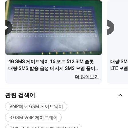
2.무선 전화 고정 시리즈: 4G LTE/3G WCDMA/2G GSM/2G
CDMA
3.무선 전화 시리즈: 4G LTE/3G WCDMA/2G GSM/2G
CDMA
4.CPE 라우터 시리즈: 4G 실내/실외
SMS Gateway: 4G LTE/2G GSM
6.VoIP Gateway: 4G LTE/3G WCDMA/2G GSM/2G CDMA
4G SMS 게이트웨이 16 포트 512 SIM 슬롯
대량 SMS
대량 SMS 발송 음성 메시지 SMS 모뎀 풀이
LTE 모
텔레마케팅 터미널: 4G LTE/2G GSM
(가) 무엇인가요?
더 많이보기
Etross 시리즈 제품을 사용해 주셔서 감사합니다. 더 많은
것을 성공적으로 만들어 주시길 바랍니다.
관련 검색어
VoIP에서 GSM 게이트웨이
8 GSM VoIP 게이트웨이