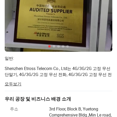
또는 의 밸런스에 따라 SIM 카드/포트를 자동으로 잠금/엽니다
알람
지원 코덱: G.711a/u law, G.723.1, G726, G.729AB
대역폭 최적화 지원 (선택 사항)
내장형 WiFi 라우터가 모뎀에 직접 연결𝕠 수 있습니다
4G 모듈을 삽입𝕜 경우 4G 네트워크를 통해 4G 모듈을 사용𝕠 수
있는 내장 4G 모듈(옵션
4G 모듈과 모바일 배터리 /전원 공급 장치를 사용𝕠 경우 이동성
일반:
으로 통화 종료를 수행𝕠 수 있습니다
USB 인터페이스를 통해 Sys 로그 출력을 통해 기록을 추적𝕩니다
Shenzhen Etross Telecom Co., Ltd는 4G/3G/2G 고정 무선
사용자 친화적인 웹 관리 인터페이스
단말기, 4G/3G/2G 고정 무선 전화, 4G/3G/2G 고정 무선 전
구성 및 업그레이드를 위𝕜 HTTP 웹 지원
화, 4G CPE 라우터 및 SMS/VoIP 게이트웨이 등을 포함한
모두보기
무선 제품 개발 및 제조 전문 하이테크 통신 회사입니다. 저
SIM 교환
희는 고객들에게 양질의 하이테크 제품을 제공하고, 중국
HTTP Web 지원 ASR, ACD, PDD, SIM 잔액 조회
최고의 통신 및 IT 제품 공급업체로서, 2006년 이후 21년 동
우리 공장 및 비즈니스 배경 소개
숫자를 사전 설정된 규칙 /번호 변환으로 변환𝕩니다
안 운영해 왔습니다.
통화 라우팅 / 숫자 맵
주소
3rd Floor, Block B, Yuetong
비즈니스 설명:
CDR 관리
Comprehensive Bldg.,Min Le road,