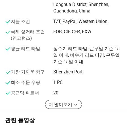
Longhua District, Shenzhen,
IVR 사용자 지정
현재 4G/3G/2G 고정 무선 단말기 및 Fixde 무선 전화,
Guangdong, China
BCCH 관리
4G/3G/2G 고정 무선 전화, 4G CPE 라우터, SMS/VoIP 게이
지불 조건
T/T, PayPal, Western Union
트웨이 장치 및 텔레마케팅 단말기 제품을 생산하는 여러
가지 최신 생산 라인을 보유하고 있습니다. 운영 용량은 하
SIM 카드 회전 조건:
국제 상거래 조건
FOB, CIF, CFR, EXW
루에 1,000세트에 도달할 수 있습니다. 당사의 R&D 센터에
누적 통화 시간 확인( 통화 시간)에 따라
(인코텀즈)
서는 숙련된 엔지니어가 제품의 우수한 품질과 시장에서
2) 유휴 상태 및 통화 상태 점검( 사용 시간)에 따름
경쟁 우위를 보장하기 위해 새로운 첨단 기술을 개발하기
평균 리드 타임
성수기 리드 타임: 근무일 기준 15
누적 통화수표에 따름 (Call Counter)
위해 노력하고 있습니다. 또한 일부 제품은 CE, FCC 및
일 이내, 비수기 리드 타임, 근무일
4) 연속 호 실패 확인(호 실패)
RoHS 인증을 통과했습니다.
기준 15일 이내
연속 저지속 통화 확인에 따라 ( 낮은 지속 시간)
Etross 시리즈 제품은 중국 100여 개 도시에 판매되었으며
가장 가까운 항구
Shenzhen Port
70여 개의 국가에서 수출되었습니다.
인간 행동 조건:
최소 주문 수량
1 PC
주요 제품
누적 통화 시간 확인( 통화 시간)에 따라
공급망 파트너
20
2) 유휴 상태 및 통화 상태 점검( 사용 시간)에 따름
전자 제품 은 다음과 같은 다른 세그먼트로 분류됩니다.
더 많이보기
누적 통화수표에 따름 (Call Counter)
1. 고정형 무선 단말기 시리즈: 4G LTE/3G WCDMA/2G
GSM/2G CDMA
관련 동영상