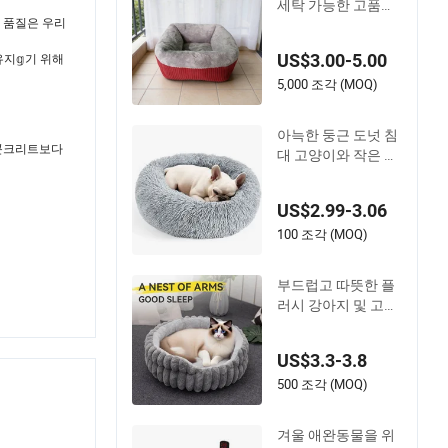
세탁 가능한 고품질
의 품질은 우리
애완동물 침대, 모든
도매 애완동물 용품
US$3.00-5.00
지𝕘기 위해
요구에 적합합니다
5,000 조각 (MOQ)
아늑한 둥근 도넛 침
는 콘크리트보다
대 고양이와 작은 개
용
US$2.99-3.06
100 조각 (MOQ)
부드럽고 따뜻한 플
러시 강아지 및 고양
이 침대, 제조업체 도
매
US$3.3-3.8
500 조각 (MOQ)
겨울 애완동물을 위