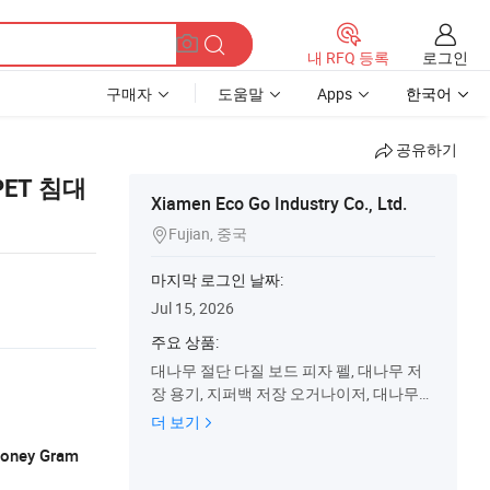
로그인
내 RFQ 등록
구매자
도움말
Apps
한국어
공유하기
PET 침대
Xiamen Eco Go Industry Co., Ltd.
Fujian, 중국

마지막 로그인 날짜:
Jul 15, 2026
주요 상품:
대나무 절단 다질 보드 피자 펠, 대나무 저
장 용기, 지퍼백 저장 오거나이저, 대나무
선반 랙, 대나무 티 박스 빵 상자, 주방 용기,
더 보기
목재 트레이 치즈 보드, 빨래 바구니 슈 랙,
 Money Gram
노트북 모니터 스탠드, 욕조 캐디 메이크업
데스크 오거나이저