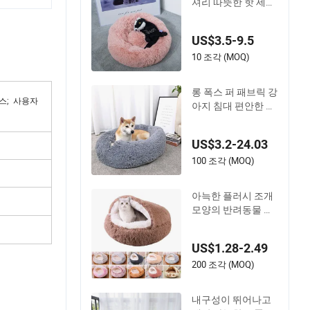
셔리 따뜻한 핫 세일
진정 도넛 펫 침대
US$3.5-9.5
10 조각 (MOQ)
롱 폭스 퍼 패브릭 강
박스; 사용자
아지 침대 편안한 도
넛 원형 강아지 침대
슈퍼 부드러운 세탁
US$3.2-24.03
가능한 반려동물 쿠
션 침대
100 조각 (MOQ)
아늑한 플러시 조개
모양의 반려동물 침
대 고양이와 개용
US$1.28-2.49
200 조각 (MOQ)
내구성이 뛰어나고