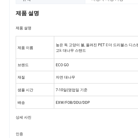
제품 설명
제품 설명
높은 독 고양이 볼, 올려진 PET 𝔼더 드리블스 디스
제품 이름
고𝕜 대나무 스탠드
브랜드
ECO GO
재질
자연 대나무
샘플 시간
7-10일(영업일 기준
배송
EXW/FOB/DDU/DDP
상세 사진
인증