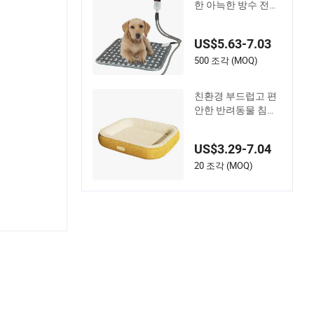
한 아늑한 방수 전기
온열 패드 제품
US$5.63-7.03
500 조각 (MOQ)
친환경 부드럽고 편
안한 반려동물 침대
매트, 통기성이 좋은
내구성 있는 원단, 미
US$3.29-7.04
끄럼 방지 바닥, 가벼
운 휴대용 디자인, 개
20 조각 (MOQ)
와 고양이를 위한 실
내 사용