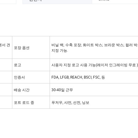
펜서 견
비닐 백; 수축 포장; 화이트 박스; 브라운 박스; 컬러 
포장 옵션
지정 가능.
로고
사용자 지정 로고 사용 가능(레이저 인그레이빙 무료 )
인증서
FDA, LFGB, REACH, BSCI, FSC, 등
배송 시간
30-40일 근무
포트 로드 중
푸저우, 샤먼, 선전, 닝보