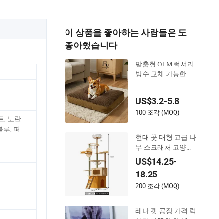
이 상품을 좋아하는 사람들은 도
좋아했습니다
맞춤형 OEM 럭셔리
방수 교체 가능한 실
용적인 개 침대 고양
이 패드 애완동물 쿠
US$3.2-5.8
션 비미끄럼 바닥
100 조각 (MOQ)
트, 노란
블루, 퍼
현대 꽃 대형 고급 나
무 스크래처 고양이
나무
US$14.25-
18.25
200 조각 (MOQ)
레나 펫 공장 가격 럭