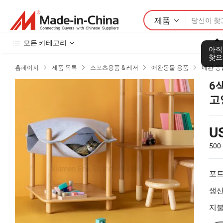
제품
모든 카테고리
아직
찾으
홈페이지
제품 목록
스포츠용품 & 레저
애완동물 용품
애완 동




6
고
U
500
포트
생산
지불