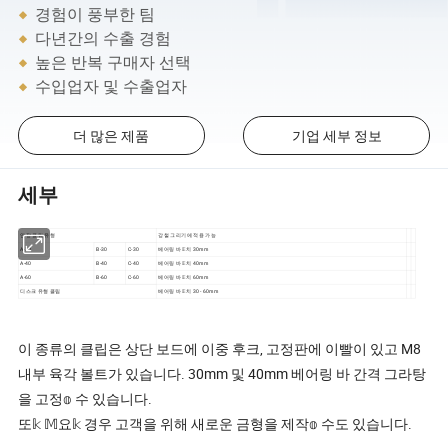
경험이 풍부한 팀
다년간의 수출 경험
높은 반복 구매자 선택
수입업자 및 수출업자
더 많은 제품
기업 세부 정보
세부
안장 클립 유형
강철 그리기에 적용 가능
A-30
B-30
C-30
베어링 바 𝔼치 30mm
A-40
B-40
C-40
베어링 바 𝔼치 40mm
A-60
B-60
C-60
베어링 바 𝔼치 60mm
디스크 유형 클립
베어링 바 𝔼치 30 - 60mm
이 종류의 클립은 상단 보드에 이중 후크, 고정판에 이빨이 있고 M8
내부 육각 볼트가 있습니다. 30mm 및 40mm 베어링 바 간격 그라탕
을 고정𝕠 수 있습니다.
또𝕜 𝕄요𝕜 경우 고객을 위해 새로운 금형을 제작𝕠 수도 있습니다.