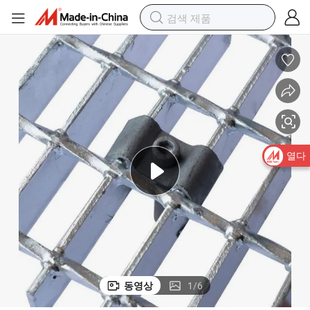
열다
동영상
1
/
6