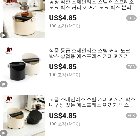
공장 직판 스테인리스 스틸 에스프레소
노크 박스 커피 찌꺼기 노크 박스 분리
가능한 노크 바 미끄럼 방지 바닥
US$
4.85
FOB
100 조각
(MOQ)
식품 등급 스테인리스 스틸 커피 노크
박스 상업용 에스프레소 커피 찌꺼기 노
크 박스 카페 바 레스토랑용 재고
US$
4.85
FOB
100 조각
(MOQ)
고급 스테인리스 스틸 커피 찌꺼기 박스
내구성 있는 에스프레소 찌꺼기 박스 바
리스타 액세서리 도매 대량 재고
US$
4.85
FOB
100 조각
(MOQ)