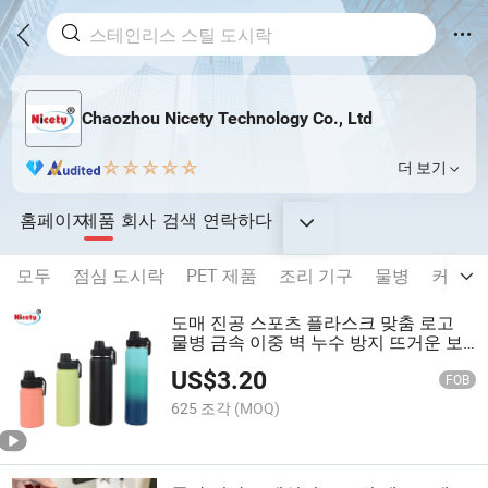
Chaozhou Nicety Technology Co., Ltd
더 보기
홈페이지
제품
회사
검색
연락하다
모두
점심 도시락
PET 제품
조리 기구
물병
커피 
도매 진공 스포츠 플라스크 맞춤 로고
물병 금속 이중 벽 누수 방지 뜨거운 보
온 컵 스테인리스 스틸 물병 야외용
US$
3.20
FOB
625 조각
(MOQ)