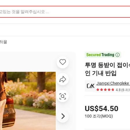
하물
내 반입 제품 이미지

투명 등받이 접이
인 기내 반입
Jiangxi Chengleke 
4.8
(6 리
가격
US$54.50
100 조각(MOQ)