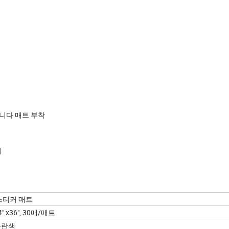
습니다 매트 부착
서
스티커 매트
4" x36", 30매/매트
파란색