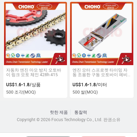
자동차 엔진 마모 방지 오토바
엔진 모터 스프로켓 타이밍 자
이 링크 모토 체인 428h 415
동 조용한 구동 오토바이 예비
부품 체인
US$1.6-1.8/상품
US$1.6-1.8/미터
500 조각
(MOQ)
500 쌀
(MOQ)
핫한 제품
통찰력
Copyright © 2026 Focus Technology Co., Ltd. 판권소유