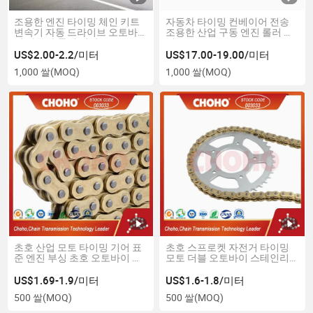
조용한 엔진 타이밍 체인 키트
자동차 타이밍 컨베이어 전송
변속기 자동 드라이브 오토바
조용한 산업 구동 엔진 롤러 체
이 자동차 롤러 체인
인
US$2.00-2.2/미터
US$17.00-19.00/미터
1,000 쌀
(MOQ)
1,000 쌀
(MOQ)
초호 산업 모토 타이밍 기어 표
초호 스프로켓 자전거 타이밍
준 엔진 부싱 초호 오토바이 체
모토 더블 오토바이 스테인리
인
스 드리븐 강철 롤러 체인
US$1.69-1.9/미터
US$1.6-1.8/미터
500 쌀
(MOQ)
500 쌀
(MOQ)