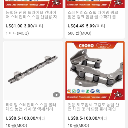
농업용 전송 드라이브 컨베이
스테인리스 스틸 타이밍 링크
어 스테인리스 스틸 산업용 자
짧은 링크 합금 쌀 수확기 롤러
동 엔진 오토바이 롤러 체인
체인
US$1.00-3.00/미터
US$4.49-5.99/미터
1 미터
(MOQ)
500 쌀
(MOQ)
타이밍 스테인리스 스틸 롤러
전문 제조업체 고강도 농업 산
체인 농업 기계 및 액세서리 체
업 체인 및 리프팅 롤러 체인
인
US$0.5-100.00/미터
US$0.5-100.00/미터
10 쌀
(MOQ)
10 쌀
(MOQ)