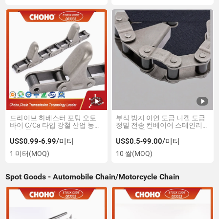
드라이브 하베스터 포팅 오토
부식 방지 아연 도금 니켈 도금
바이 C/Ca 타입 강철 산업 농업
정밀 전송 컨베이어 스테인리
전송 롤러 체인
스 스틸 롤러 체인
US$0.99-6.99/미터
US$0.5-99.00/미터
1 미터
(MOQ)
10 쌀
(MOQ)
Spot Goods - Automobile Chain/Motorcycle Chain