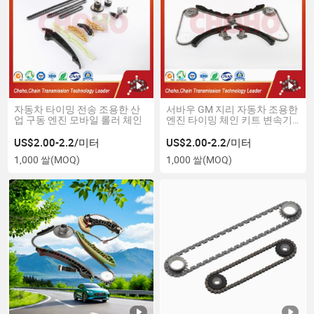
자동차 타이밍 전송 조용한 산
서바우 GM 지리 자동차 조용한
업 구동 엔진 모바일 롤러 체인
엔진 타이밍 체인 키트 변속기
자동 드라이브 오토바이 자동
차 롤러 체인
US$2.00-2.2/미터
US$2.00-2.2/미터
1,000 쌀
(MOQ)
1,000 쌀
(MOQ)