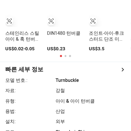
스테인리스 스틸
DIN1480 턴버클
조인트-아이-후크
아이 & 훅 턴버클
스터드 단조 미국
중량 조정 장치 조
형 FF-T791b 턴버
US$0.02-0.05
US$0.23
US$3.5
정용 리깅
클
빠른 세부 정보
모델 번호.:
Turnbuckle
자료:
강철
유형:
아이 & 아이 턴버클
용법:
산업
설치:
외부