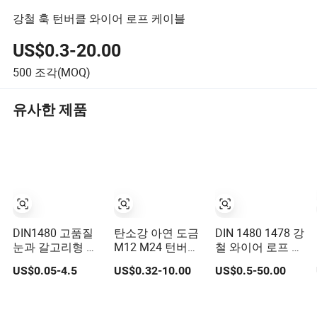
강철 훅 턴버클 와이어 로프 케이블
US$0.3-20.00
500
조각(MOQ)
유사한 제품
DIN1480 고품질
탄소강 아연 도금
DIN 1480 1478 강
눈과 갈고리형 스
M12 M24 턴버클
철 와이어 로프 조
테인리스 스틸 턴
DIN 1480
임용 포지드 아이
US$0.05-4.5
US$0.32-10.00
US$0.5-50.00
버클 브레이스 눈
훅 턴버클
갈고리 턴버클 리
깅 피팅용