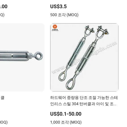
rigging 해양 농업 및 건설용
.00
US$3.5
Q)
500 조각 (MOQ)
버클
하드웨어 중량용 단조 조절 가능한 스테
인리스 스틸 304 턴버클과 아이 및 조인
트 턴버클 와이어 로프|스틸 와이어 로
US$0.1-50.00
프 부품 스테인리스 스틸 턴버클
MOQ)
1,000 조각 (MOQ)