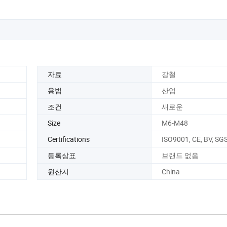
자료
강철
용법
산업
조건
새로운
Size
M6-M48
Certifications
ISO9001, CE, BV, SG
등록상표
브랜드 없음
원산지
China