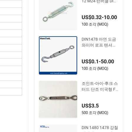
12 M24 턴버클 DIN
1480
US$0.32-10.00
100 조각 (MOQ)
DIN1478 아연 도금
와이어 로프 텐셔너
탄소강 훅/아이/조
인트 닫힌 바디 턴버
US$0.1-50.00
클 fencing rigging
해양 농업 및 건설용
100 조각 (MOQ)
조인트-아이-후크 스
터드 단조 미국형 FF
-T791b 턴버클
US$3.5
500 조각 (MOQ)
DIN 1480 1478 강철