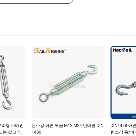
갈고리형 스테인
탄소강 아연 도금 M12 M24 턴버클 DIN
DIN1478 
스 눈 갈고리
1480
탄소강 훅/아