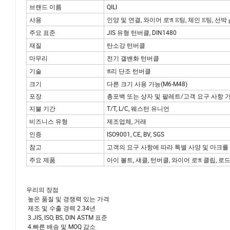
브랜드 이름
QILI
사용
인양 및 연결, 와이어 로𝔄 𝔼팅, 체인 𝔼팅, 선박 
주요 표준
JIS 유형 턴버클, DIN1480
재질
탄소강 턴버클
마무리
전기 갤밴화 턴버클
기술
𝔄리 단조 턴버클
크기
다른 크기 사용 가능(M6-M48)
포장
총포백 또는 상자 및 팔레트/고객 요구 사항 기
지불 기간
T/T, L/C, 웨스턴 유니언
비즈니스 유형
제조업체, 거래
인증
ISO9001, CE, BV, SGS
참고
고객의 요구 사항에 따라 특별 사양 및 마크를
주요 제품
아이 볼트, 섀클, 턴버클, 와이어 로𝔄 클립, 로
우리의 장점
높은 품질 및 경쟁력 있는 가격
제조 및 수출 경력 2.34년
3.JIS, ISO, BS, DIN ASTM 표준
4.빠른 배송 및 MOQ 감소