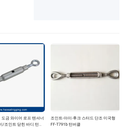
아연 도금 와이어 로프 텐셔너
조인트-아이-후크 스터드 단조 미국형
이/조인트 닫힌 바디 턴버
FF-T791b 턴버클