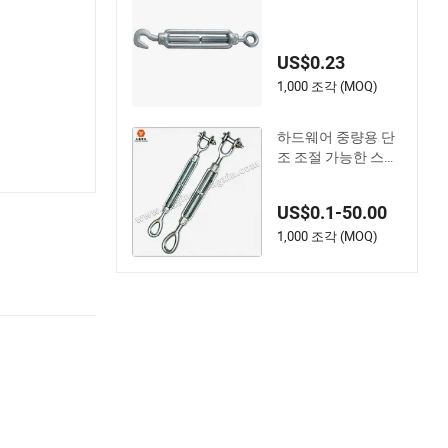
US$0.23
1,000 조각 (MOQ)
하드웨어 중량용 단
조 조절 가능한 스테
인리스 스틸 304 턴
버클과 아이 및 조인
US$0.1-50.00
트 턴버클 와이어 로
프|스틸 와이어 로프
1,000 조각 (MOQ)
부품 스테인리스 스
틸 턴버클