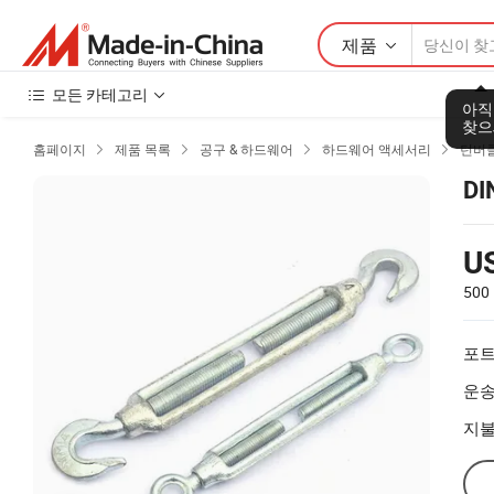
제품
모든 카테고리
아직
찾으
홈페이지
제품 목록
공구 & 하드웨어
하드웨어 액세서리
턴버




D
U
500
포트
운송
지불