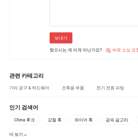
보내기
찾으시는 게 이게 아닌가요?
바로 소싱 요

관련 카테고리
기타 공구 & 하드웨어
건축용 부품
전기 전원 피팅
인기 검색어
China 후크
강철 훅
와이어 훅
금속 갈고리
더 보기
