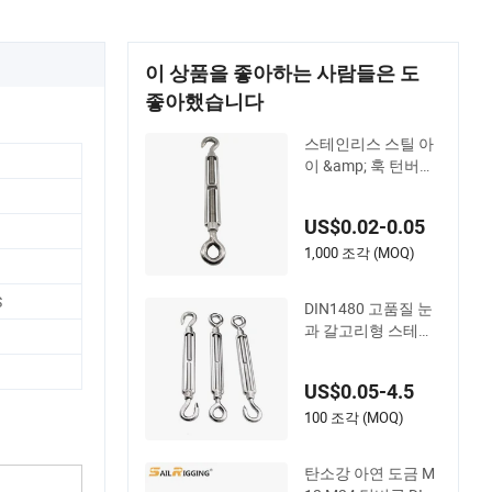
이 상품을 좋아하는 사람들은 도
좋아했습니다
스테인리스 스틸 아
이 &amp; 훅 턴버클
중량 조정 장치 조정
용 리깅
US$0.02-0.05
1,000 조각 (MOQ)
S
DIN1480 고품질 눈
과 갈고리형 스테인
리스 스틸 턴버클 브
레이스 눈 갈고리 턴
US$0.05-4.5
버클 리깅 피팅용
100 조각 (MOQ)
탄소강 아연 도금 M