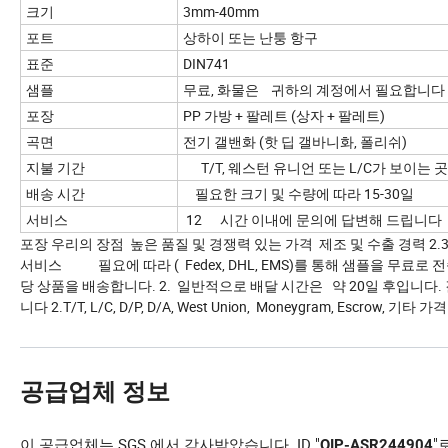
크기
3mm-40mm
포트
상하이 또는 난퉁 항구
표준
DIN741
샘플
무료, 화물은 귀하의 계정에서 필요합니다
포장
PP 가방 + 팔레트 (상자 + 팔레트)
곡면
전기 갤밴화 (핫 딥 갤바니화, 폴리쉬)
지불 기간
T/T, 웨스턴 유니언 또는 L/C가 보이는 
배송 시간
필요한 크기 및 수량에 따라 15-30일
서비스
12 시간 이내에 문의에 답변해 드립니다
포장 우리의 장점 높은 품질 및 경쟁력 있는 가격 제조 및 수출 경력 2.34년 3
서비스 필요에 따라 ( Fedex, DHL, EMS)를 통해 샘플을 무료로 
당 상품을 배송합니다. 2. 일반적으로 배달 시간은 약 20일 후입니다. 결제: 1
니다 2.T/T, L/C, D/P, D/A, West Union, Moneygram, Escrow, 기타 가
공급업체 정보
이 공급업체는 SGS 에서 감사받았습니다. ID "
"
QIP-ASR244904