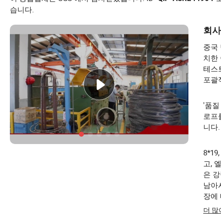
습니다.
회사
중국 
치한 
테스트
포괄
'품질
로프를
니다.
8*1
고, 
은 강
남아시
장에
더 