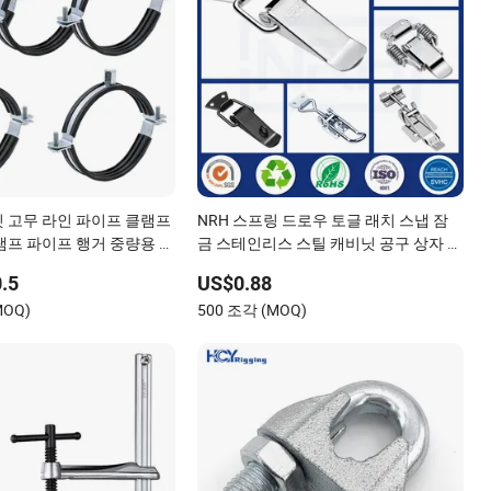
 고무 라인 파이프 클램프
NRH 스프링 드로우 토글 래치 스냅 잠
램프 파이프 행거 중량용 클
금 스테인리스 스틸 캐비닛 공구 상자 래
 분할 링 고정 배관 물 벽
치
.5
US$0.88
립
MOQ)
500 조각 (MOQ)