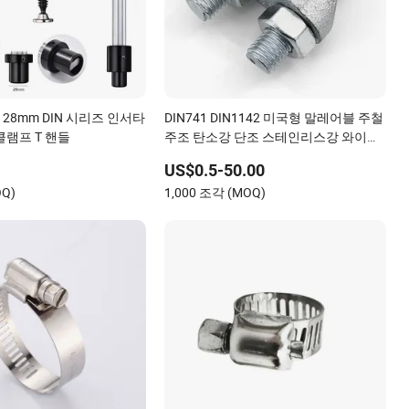
m 28mm DIN 시리즈 인서타
DIN741 DIN1142 미국형 말레어블 주철
클램프 T 핸들
주조 탄소강 단조 스테인리스강 와이어
로프 클립 전기 아연 도금 핫-디프 아연
US$0.5-50.00
도금
OQ)
1,000 조각 (MOQ)