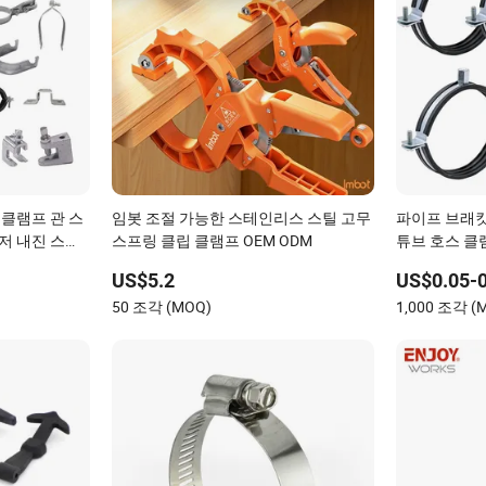
 클램프 관 스
임봇 조절 가능한 스테인리스 스틸 고무
파이프 브래킷
저 내진 스웨
스프링 클립 클램프 OEM ODM
튜브 호스 클
램프 지지 행거
US$5.2
US$0.05-0
천장 장착 클
50 조각 (MOQ)
1,000 조각 (