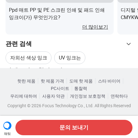
주문한 물품을 24시간 내에 받을 경우, 주의깊게 확인해 주
세요. 문제가 있는 경우 저희에게 직접 문의하시기 바랍니
Ppd 매트 PP 및 PE 스크린 인쇄 및 패드 인쇄
디지털 
잉크이(가) 무엇인가요?
CMYKW
다.
더 많이보기
4.배송 시간 내에 받지 못한 경우 주저없이 연락주세요. 우
리는 배송 회사 및 세관에서 당신을 위해 그것을 확인할 것
관련 검색
이다.
자외선 색상 잉크
UV 잉크는
5.구매자가 높은 맞춤형 신고 수수료를 외주할 수 있도록
카테고리로 찾아보기
UV 잉크 프린터
디지털 UV 잉크
하기 위해 아마존은 일반적으로 상품을 더 낮은 가격에 선
핫한 제품
핫 제품 가격
도매 핫 제품
스타 바이어
언합니다. 그러나 국가마다 세율이 다르고 세금이 불가피
PC사이트
통찰력
UV 용제 잉크
자외선 스크린 잉크
하다면 구매자를 대상으로 합니다.
우리에 대하여
사용자 약관
개인정보 보호정책
연락하다
Copyright © 2026 Focus Technology Co., Ltd. All Rights Reserved
회사 프로필
https://chinainkprinter.en.made-in-china.com/company-
문의 보내기
Shenzhen-Kaite-Huifeng-Technology-Co-Ltd-.html
채팅