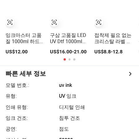
잉크마스터 고품
구삼 고품질 LED
접착제 필요 없는
질 1000ml 하드
UV Dtf 1000ml
크리스탈 라벨 디
UV 잉크 UV 평판
Tx800 XP600
지털 전사 잉크 리
US$12.00
US$16.00-21.00
US$8.8-12.8
프린터용
I3200 I1600 4720
코 UV 평판 프린
UV Dtf 잉크 에프
터용
손 Dtf 프린터 UV
잉크
빠른 세부 정보
모델 번호.:
uv ink
유형:
UV 잉크
인쇄 유형:
디지털 인쇄
잉크 건조:
침투 건조
공연:
점도