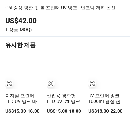
G5I 중성 평판 및 롤 프린터 UV 잉크 - 인크텍 저취 옵션
US$42.00
1
상품(MOQ)
유사한 제품
디지털 프린터
산업용 경화형
UV 프린터 잉크
LED UV 잉크 바니
LED UV Dtf 잉크
1000ml 경질 연질
시 경화 잉크 EPS
리코 UV 프린터
LED UV 잉크 에프
US$15.00-18.00
US$15.00-18.00
US$18.00-22.00
Dx5 Dx7 Tx800
잉크 리코 G5 G6
손 I3200 XP600
XP600 프린트 헤
G5I 프린트헤드
I1600 Tx800
드