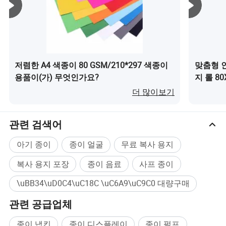
저렴한 A4 색종이 80 GSM/210*297 색종이
맞춤형 
용품이(가) 무엇인가요?
지 롤 80
인가요?
더 많이보기
관련 검색어
아기 종이
종이 얼굴
무료 복사 용지
복사 용지 포장
종이 음료
사프 종이
\uBB34\uD0C4\uC18C \uC6A9\uC9C0 대량구매
관련 공급업체
종이 냅킨
종이 디스플레이
종이 펄프