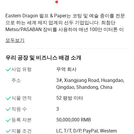
상세 사진
Eastern Dragon 펄프 & Paper는 코팅 및 예술 종이를 전문
으로 하는 세계 제지 업계의 선두 기업입니다. 최첨단
Metso/PASABAN 장비를 사용하여 매년 100만 미터톤 이
상을 생산하며 제조 역량을 반영합니다.
모두보기
원지 외에도 고객의 요구에 맞게 코팅 및 라미네이팅을 포
함한 광범위한 처리 서비스를 제공합니다.
우리 공장 및 비즈니스 배경 소개
우리 팀은 수십 년의 경험을 가진 업계 베테랑으로 구성되
사업 유형
무역 회사
어 성장의 핵심을 형성합니다. 견고한 공급망은 브라질과
칠레에서 원료 유입이 안정적으로 유지되어 제품의 일관성
주소
3#, Xiangjiang Road, Huangdao,
과 품질을 보장합니다.
Qingdao, Shandong, China
식물 면적
52 평방 미터
품질과 지속 가능성이 우리의 최우선 과제입니다. 과육 조
달부터 최종 포장에 이르기까지 생산 과정 전반에 걸쳐 엄
직원 수
3
격한 품질 관리 조치가 적용됩니다. ISO 인증은 환경 책임
및 글로벌 표준에 대한 당사의 약속을 반영합니다.
등록 자본
50,000,000 RMB
지불 조건
LC, T/T, D/P, PayPal, Western
우리의 음식 등급 판지는 널리 인정 받고 선도적인 레스토