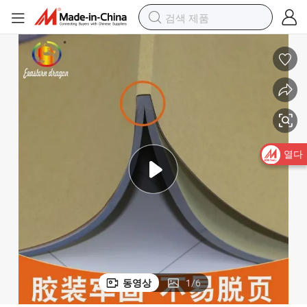
비탄소지 파란색 이미지 NCR 용지
열다
동영상
1
/
6