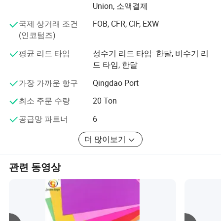
Union, 소액결제
랑 브랜드로부터 선호되며, 품질과 서비스에 대한 우리의
헌신을 보여줍니다.
국제 상거래 조건
FOB, CFR, CIF, EXW
(인코텀즈)
중국 전역에 전략적 시설이 있어, 전 세계 고객에게 효율적
으로 서비스를 제공하고 있습니다. BV, TUV 및 SGS의 엄격
평균 리드 타임
성수기 리드 타임: 한달, 비수기 리
한 감사를 통해 우리의 명성을 더욱 높일 수 있습니다. 당사
드 타임, 한달
는 'Apple' PRO P.C.와 같은 브랜드의 공인 공급업체로서, 당
사의 자격 증명을 더욱 강화했습니다.
가장 가까운 항구
Qingdao Port
최소 주문 수량
20 Ton
우리는 품질과 고객의 우선 순위를 정해야 합니다. 기술 및
혁신을 촉진하면서 종이 산업을 발전시키고 있습니다. 우
공급망 파트너
6
리의 강점에 대해 확신하며, 보다 밝은 미래를 만들어 가는
보다 깊은 고객 파트너십을 위해 노력합니다.
더 많이보기
관련 동영상