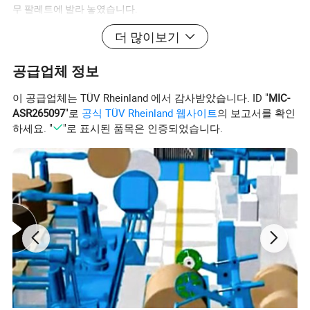
무 팔레트에 발라 놓였습니다.
더 많이보기
𝔼처
공급업체 정보
1.매끄러움 및 강도가 높음
이 공급업체는 TÜV Rheinland 에서 감사받았습니다. ID "
MIC-
ASR265097
"로
공식 TÜV Rheinland 웹사이트
의 보고서를 확인
2.높은 불투명도
하세요. "
"로 표시된 품목은 인증되었습니다.
3.치수 안정성과 잉크 흡수가 뛰어납니다
배송 정보
수송: 바다, 비행기... 등
적재량: 20' FCL:15-17MT; 40' FCL:22-25MT