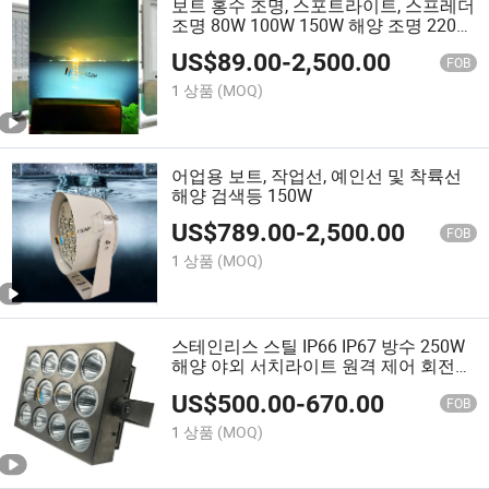
보트 홍수 조명, 스포트라이트, 스프레더
조명 80W 100W 150W 해양 조명 220V
3000K
US$
89.00
-
2,500.00
FOB
1 상품
(MOQ)
어업용 보트, 작업선, 예인선 및 착륙선
해양 검색등 150W
US$
789.00
-
2,500.00
FOB
1 상품
(MOQ)
스테인리스 스틸 IP66 IP67 방수 250W
해양 야외 서치라이트 원격 제어 회전
2000W 할로겐 서치라이트 동등 실내 제
US$
500.00
-
670.00
어 서치라이트
FOB
1 상품
(MOQ)