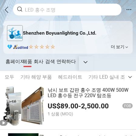
Shenzhen Boyuanlighting Co.,Ltd.
더 보기
홈페이지
제품
회사
검색
연락하다
모두
기타 해양 부품
헤드라이트
기타 LED 실내 조명
낚시 보트 갑판 홍수 조명 400W 500W
LED 홍수등 전구 220V 탐조등
US$
89.00
-
2,500.00
FOB
1 상품
(MOQ)