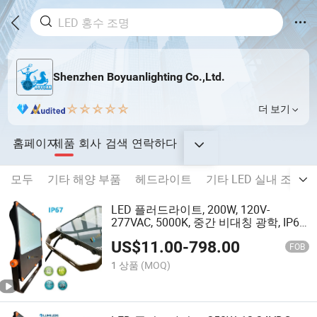
Shenzhen Boyuanlighting Co.,Ltd.
더 보기
홈페이지
제품
회사
검색
연락하다
모두
기타 해양 부품
헤드라이트
기타 LED 실내 조명
LED 플러드라이트, 200W, 120V-
277VAC, 5000K, 중간 비대칭 광학, IP66,
상업용 보트 조명
US$
11.00
-
798.00
FOB
1 상품
(MOQ)