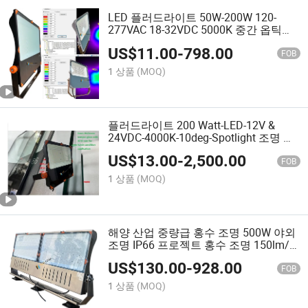
LED 플러드라이트 50W-200W 120-
277VAC 18-32VDC 5000K 중간 옵틱
IP66 Ik08 160lm/W 1-10V 스포츠 스타
US$
11.00
-
798.00
디움, 테니스 코트 및 해양 조명용 디밍
FOB
가능
1 상품
(MOQ)
플러드라이트 200 Watt-LED-12V &
24VDC-4000K-10deg-Spotlight 조명 해
양 수색 조명
US$
13.00
-
2,500.00
FOB
1 상품
(MOQ)
해양 산업 중량급 홍수 조명 500W 야외
조명 IP66 프로젝트 홍수 조명 150lm/W
고출력 LED 홍수 조명 CCT 13000K
US$
130.00
-
928.00
FOB
1 상품
(MOQ)