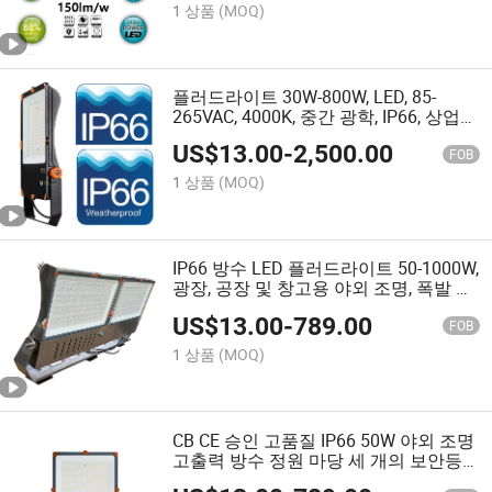
명용
1 상품
(MOQ)
플러드라이트 30W-800W, LED, 85-
265VAC, 4000K, 중간 광학, IP66, 상업용
해양 플러드 조명
US$
13.00
-
2,500.00
FOB
1 상품
(MOQ)
IP66 방수 LED 플러드라이트 50-1000W,
광장, 공장 및 창고용 야외 조명, 폭발 방
지 선택 가능, CE 인증, 고효율 150lm/W
US$
13.00
-
789.00
FOB
1 상품
(MOQ)
CB CE 승인 고품질 IP66 50W 야외 조명
고출력 방수 정원 마당 세 개의 보안등
50W 100W 200W 250W 300W LED 플