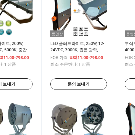
동영상
동영
이트, 200W,
LED 플러드라이트, 250W, 12-
부식 방
C, 5000K, 중간 비
24VDC, 3000K, 좁은 광학,
4000
P66, 상업용 보트
10deg, IP67, 야외 서치라이트
방수 I
/ 상품
FOB 가격:
/ 상품
FOB
S$11.00-798.00
US$11.00-798.00
조명
색등 
:
1 상품
최소 주문하다:
1 상품
최소 
150
의 보내기
문의 보내기