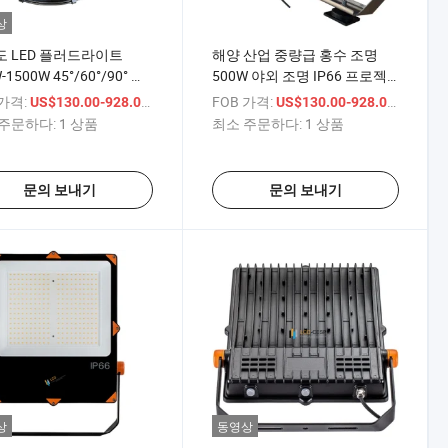
상
 LED 플러드라이트
해양 산업 중량급 홍수 조명
-1500W 45°/60°/90° 구
500W 야외 조명 IP66 프로젝
이프 열 방출이 있는 빔 각
트 홍수 조명 150lm/W 고출력
 가격:
/ 상품
FOB 가격:
/ 상품
US$130.00-928.00
US$130.00-928.00
R<19 5-Year 경기장, 항
LED 홍수 조명 CCT 13000K
주문하다:
1 상품
최소 주문하다:
1 상품
 야외 조명을 위한 보증
문의 보내기
문의 보내기
상
동영상