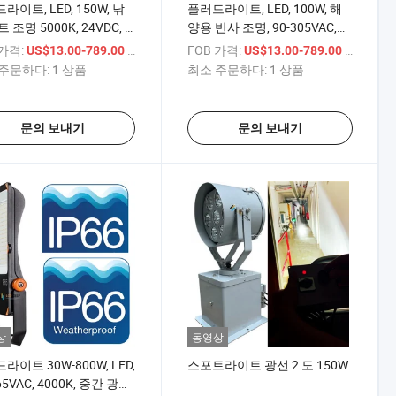
라이트, LED, 150W, 낚
플러드라이트, LED, 100W, 해
 조명 5000K, 24VDC, 8
양용 반사 조명, 90-305VAC,
해양 탐조등
90 도, 조명 조절 가능
 가격:
/ 상품
FOB 가격:
/ 상품
US$13.00-789.00
US$13.00-789.00
주문하다:
1 상품
최소 주문하다:
1 상품
문의 보내기
문의 보내기
상
동영상
라이트 30W-800W, LED,
스포트라이트 광선 2 도 150W
65VAC, 4000K, 중간 광학,