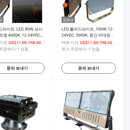
상
동영상
라이트, LED, 80W, 낚시
LED 플러드라이트, 100W, 12-
명 4000K, 12-24VDC,
24VDC, 3000K, 중간 비대칭 광
도, 해양 조명
학, IP66, 낚시 보트 조명
 가격:
/ 상품
FOB 가격:
/ 상품
US$11.00-798.00
US$11.00-798.00
주문하다:
1 상품
최소 주문하다:
1 상품
문의 보내기
문의 보내기