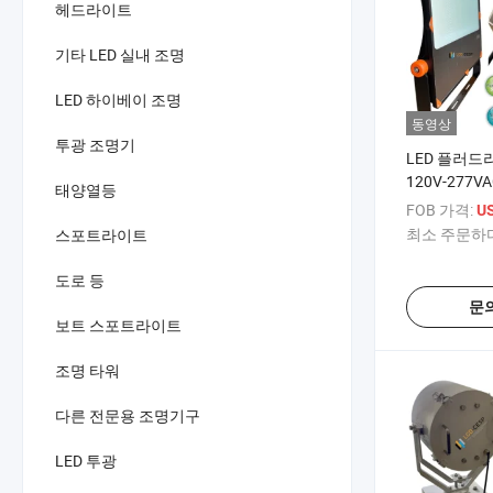
헤드라이트
기타 LED 실내 조명
LED 하이베이 조명
동영상
투광 조명기
LED 플러드라
120V-277VA
태양열등
대칭 광학, I
FOB 가격:
U
조명
최소 주문하다
스포트라이트
도로 등
문
보트 스포트라이트
조명 타워
다른 전문용 조명기구
LED 투광