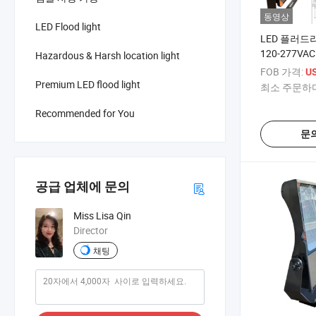
동영상
LED Flood light
LED 플러드라
120-277VAC
Hazardous & Harsh location light
5000K 중간 옵
FOB 가격:
U
160lm/W 
Premium LED flood light
최소 주문하다
움, 테니스 
디밍 가능
Recommended for You
문
공급 업체에 문의
Miss Lisa Qin
Director
채팅