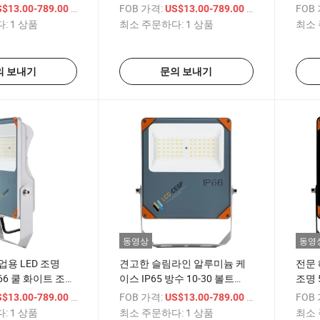
용 스포트라이트
3000K/4000K/5000K/6000K
IP6
/ 상품
FOB 가격:
/ 상품
FOB
S$13.00-789.00
US$13.00-789.00
비대칭 빔으로 야외 광고판, 외
:
1 상품
최소 주문하다:
1 상품
최소 
관 및 건축 상업 조명용
의 보내기
문의 보내기
동영상
동영
업용 LED 조명
견고한 슬림라인 알루미늄 케
전문 
P66 쿨 화이트 조명
이스 IP65 방수 10-30 볼트
조명 
원 보안 플러드라이
LED 플러드라이트 50W
빔 각
/ 상품
FOB 가격:
/ 상품
FOB
S$13.00-789.00
US$13.00-789.00
명 5
:
1 상품
최소 주문하다:
1 상품
최소 