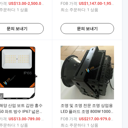
6, 상업용 해양 플러드 조명
 가격:
/ 상품
FOB 가격:
/ 상
US$13.00-2,500.00
US$1,147.00-1,959.00
주문하다:
1 상품
최소 주문하다:
1 상품
문의 보내기
문의 보내기
상
해양 산업 보트 갑판 홍수
조명 및 조명 전문 조명 상업용
50 와트 방수 IP67 넓은
LED 플러드 조명 800W 1000W
도 90deg 차가운 백색 조
60deg 빔 조명 보안 산업용
 가격:
/ 상품
FOB 가격:
/ 상품
US$13.00-789.00
US$217.00-979.00
700K 보안 작업 LED 홍수
LED 플러드 조명 기구 조명
주문하다:
1 상품
최소 주문하다:
1 상품