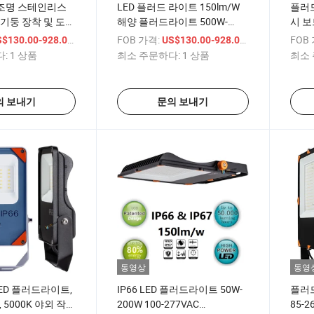
 조명 스테인리스
LED 플러드 라이트 150lm/W
플러드
 기둥 장착 및 도로
해양 플러드라이트 500W-
시 보트
 LED 플러드 라
1500W RGBW 조명
도, 
/ 상품
FOB 가격:
/ 상품
FOB
$130.00-928.00
US$130.00-928.00
성 조명 - 500W
:
1 상품
최소 주문하다:
1 상품
최소 
C 6500K LED 플러
의 보내기
문의 보내기
동영상
동영
 LED 플러드라이트,
IP66 LED 플러드라이트 50W-
플러드
C, 5000K 야외 작업
200W 100-277VAC
85-2