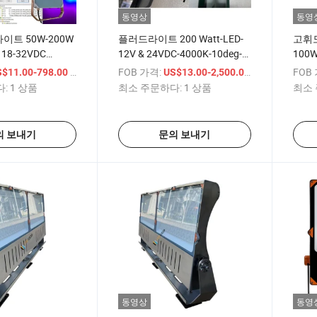
동영상
동영
이트 50W-200W
플러드라이트 200 Watt-LED-
고휘도
 18-32VDC
12V & 24VDC-4000K-10deg-
100W
틱 IP66 Ik08
Spotlight 조명 해양 수색 조명
리 파
/ 상품
FOB 가격:
/ 상품
FOB
S$11.00-798.00
US$13.00-2,500.00
1-10V 스포츠 스타디
도 UG
:
1 상품
최소 주문하다:
1 상품
최소 
코트 및 해양 조명용
구 및
의 보내기
문의 보내기
동영상
동영