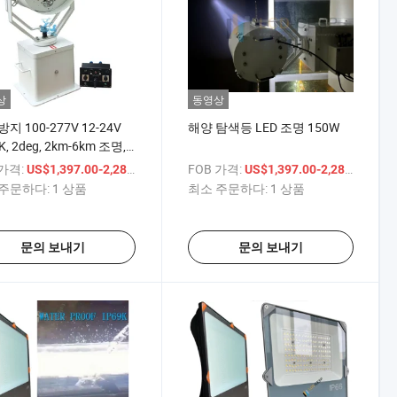
상
동영상
지 100-277V 12-24V
해양 탐색등 LED 조명 150W
K, 2deg, 2km-6km 조명,
P67 IP68 IP69K LED 탐
 가격:
/ 상품
FOB 가격:
/ 상
US$1,397.00-2,281.00
US$1,397.00-2,281.00
해양 보트 선박 스카이빔
주문하다:
1 상품
최소 주문하다:
1 상품
W 제논 동등 1000W
문의 보내기
문의 보내기