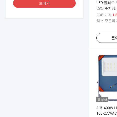
LED 플러드
보내기
스틸 주차장,
조명용 최고의
FOB 가격:
US
이트 EU 내구
최소 주문하다
100-277V A
드라이트
문
동영상
2 팩 400W
100-277VA