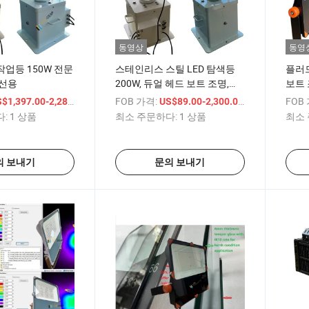
동영상
동영
작업등 150W 전문
스테인리스 스틸 LED 탐색등
플러드
어선용
200W, 듀얼 헤드 보트 조명,
보트 조
24VDC, 해양 스포트라이트,
20 
/ 상품
FOB 가격:
/ 상품
FOB
$1,397.00-2,281.00
US$89.00-2,300.00
:
1 상품
최소 주문하다:
1 상품
최소 
의 보내기
문의 보내기