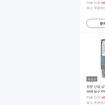
조명, 상업
FOB 가격:
U
최소 주문하다
문
동영상
전문 산업 상
50W 방수 I
5000K 정
FOB 가격:
U
트
최소 주문하다