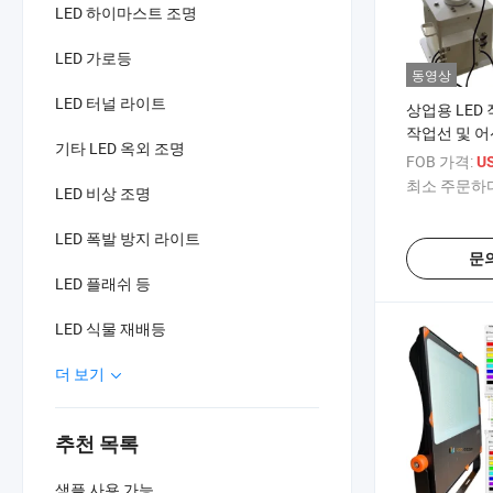
LED 하이마스트 조명
LED 가로등
동영상
LED 터널 라이트
상업용 LED 
작업선 및 
기타 LED 옥외 조명
FOB 가격:
US
최소 주문하다
LED 비상 조명
LED 폭발 방지 라이트
문
LED 플래쉬 등
LED 식물 재배등
더 보기
추천 목록
샘플 사용 가능