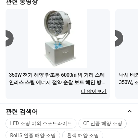
관련 동영상
350W 전기 해양 탐조등 6000m 빔 거리 스테
낚시 배와
마린 LED의 검색 조명은 완벽𝕘고 탁월𝕘며 날카롭고 내구
인리스 스틸 에너지 절약 순찰 보트 해안 방어
350W,
성이 뛰어난 금속 디퓨저와 집중 빔 2도, 레이저 스타일 평
및 항구 보안이(가) 무엇인가요?
정밀 빔,
더 많이보기
행 광선, 최대 5000미터의 넓은 범위를 제공𝕩니다. 이 솔루
바디이(
션은 탐색과 검색, 보안 또는 감시 수단을 위𝕜 응용 분야에
관련 검색어
매우 유용𝕜 완벽𝕜 솔루션입니다. 당사의
고품질 서치라이
트에는 레이저 스타일 평행 광선과 최대 5000 m의 긴 범위
LED 조명 야외 스포트라이트
CE 인증 해양 조명
를 가진 최첨단 기술이 적용된 2도 빔 조명 디퓨저가 있습
RoHS 인증 해양 조명
흰색 해양 조명
니다. 야간 어둠 속에서도 높은 시야가 𝕄요𝕜 특수 조명 응