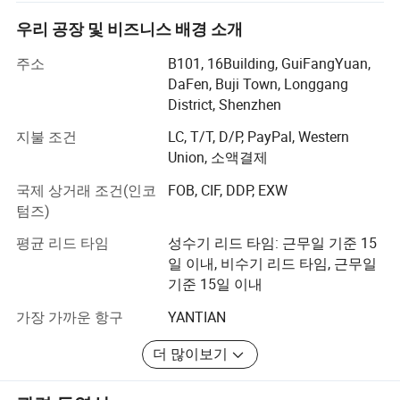
수 있습니다. 위험하고 혹독한 위치의 LED 조명.
우리 공장 및 비즈니스 배경 소개
수년간 Boyuanlighting은 유럽과 미국에 대한 검증되고 오
랜 입지를 다지고 있으며 화학, 선박, 항만, 식재료, 채광, 스
주소
B101, 16Building, GuiFangYuan,
타디움, 공항, 창고, 공장, 주차장, 도로 등. Boyuanlighting은
DaFen, Buji Town, Longgang
LCDMA Marine Search Lights 시리즈 솔루션: 마스트헤드
해양 또는 위험한 위치 공학 조명의 모든 측면에서 품질, 안
District, Shenzhen
조명/시니움(조𝕩)/등화
정성 및 서비스에 대한 명성을 계속 쌓아왔으며, 이 회사는
지불 조건
LC, T/T, D/P, PayPal, Western
또한 지속적으로 앞서가고 있으며 최신 기술을 잘 유지하
2P LED 검색등 /LED 선박 드라이브 스포트라이트 / LED 이동식
Union, 소액결제
고 있습니다. 오일 또는 광산, 방폭 조명, LED 범용 작업 분
서치라이트/ LED 선박용 원격 제어 장착 가능 라이트/ 해상 LED
야에서도 Boyuanlighting은 오늘날 설계, 엔지니어링 기술
국제 상거래 조건(인코
FOB, CIF, DDP, EXW
스팟 조명 서치라이트 / 원격 검색 Control Marine LED 서치라이
및 공급의 최전선에 있으며, 오일 및 광산 작업자의 작업 방
텀즈)
트/ TG3 - AN LED 해양 서치라이트/ TG6 실외 LED 해양 플러드
식을 더욱 밝게 하고 있습니다. 위험 지역을 안전하고 효율
평균 리드 타임
성수기 리드 타임: 근무일 기준 15
적으로 조명하고, 적대적인 지역 내 및 그 주변에서 군사 요
라이트/ TG16B LED 해양 서치라이트/ TZ5 선박 LED 서치라이트
일 이내, 비수기 리드 타임, 근무일
원의 숙소를 위한 텐트 조명을 제공합니다. 이 모든 응용 분
기준 15일 이내
야에서 이 회사는 현대적인 세계의 낮은 에너지, 고효율 및
환경 조명 요구 사항을 충족하도록 설계된 최첨단 LED 기
가장 가까운 항구
YANTIAN
술을 사용합니다.
더 많이보기