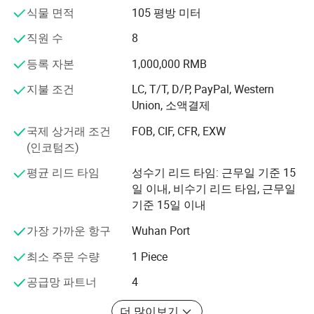
지 파이, 엔비디아 등), 차량용 액세서리(카플레이 어댑터
식물 면적
105 평방 미터
및 안드로이드 자동) 및 기타 전자 장치(유선 이어폰 및 무
선 이어폰)가 있습니다.
직원 수
8
단일 보드 컴퓨터(SBC)는 단일 회로 보드에 내장된 완전한
등록 자본
1,000,000 RMB
컴퓨터이며, 마이크로프로세서, 메모리, 입/출력(I/O) 및 기
지불 조건
LC, T/T, D/P, PayPal, Western
타 기능적 컴퓨터에 필요한 기능이 있습니다. 단일 보드 컴
Union, 소액결제
퓨터는 일반적으로 데모 또는 개발 시스템, 교육 시스템 또
는 임베디드 컴퓨터 컨트롤러로 사용됩니다. 많은 종류의
국제 상거래 조건
FOB, CIF, CFR, EXW
가정용 컴퓨터 또는 휴대용 컴퓨터는 모든 기능을 하나의
(인코텀즈)
인쇄 회로 기판에 통합합니다.
평균 리드 타임
성수기 리드 타임: 근무일 기준 15
데스크탑 PC와 달리 단일 보드 컴퓨터는 주변 장치 기능이
일 이내, 비수기 리드 타임, 근무일
나 확장에 확장 슬롯에 의존하지 않는 경우가 많습니다. 단
기준 15일 이내
일 보드 컴퓨터는 다양한 마이크로프로세서를 사용하여 제
가장 가까운 항구
Wuhan Port
작되었습니다. 컴퓨터 취미로 만든 것과 같은 단순한 디자
인에서는 종종 정적 RAM과 ARM과 같은 저비용 32비트 또
최소 주문 수량
1 Piece
는 64비트 프로세서를 사용합니다. 블레이드 서버와 같은
다른 유형은 서버 컴퓨터와 비슷한 성능을 발휘하지만, 이
공급망 파트너
4
보다 더 컴팩트한 형식일 뿐입니다.
더 많이보기