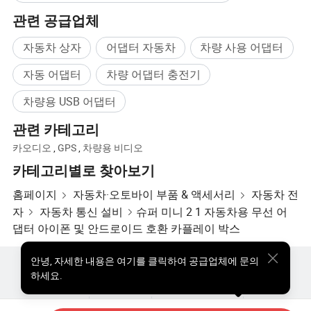
관련 공급업체
자동차 상자
어댑터 자동차
차량 사용 어댑터
자동 어댑터
차량 어댑터 충전기
차량용 USB 어댑터
관련 카테고리
카오디오
,
GPS
,
차량용 비디오
카테고리별로 찾아보기
홈페이지
자동차·오토바이 부품 & 액세서리
자동차 전
자
자동차 통신 설비
슈퍼 미니 2 1 자동차용 무선 어
댑터 아이폰 및 안드로이드 호환 카플레이 박스
안녕
,
자세한 내용은 여기를 클릭하여 공급업체에 문의
핫한 제품
핫 제품 가격
도매 핫 제품
스타 바이어
하세요.
PC사이트
통찰력
우리에 대하여
사용자 약관
개인정보 보호정책
연락하다