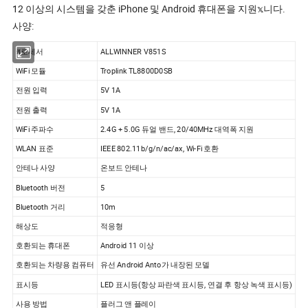
12 이상의 시스템을 갖춘 iPhone 및 Android 휴대폰을 지원𝕩니다.
사양:
𝔄로세서
ALLWINNER V851S
WiFi 모듈
Troplink TL8800D0SB
전원 입력
5V 1A
전원 출력
5V 1A
WiFi 주파수
2.4G + 5.0G 듀얼 밴드, 20/40MHz 대역폭 지원
WLAN 표준
IEEE 802.11b/g/n/ac/ax, Wi-Fi 호환
안테나 사양
온보드 안테나
Bluetooth 버전
5
Bluetooth 거리
10m
해상도
적응형
호환되는 휴대폰
Android 11 이상
호환되는 차량용 컴퓨터
유선 Android Anto가 내장된 모델
표시등
LED 표시등(항상 파란색 표시등, 연결 후 항상 녹색 표시등)
사용 방법
플러그 앤 플레이