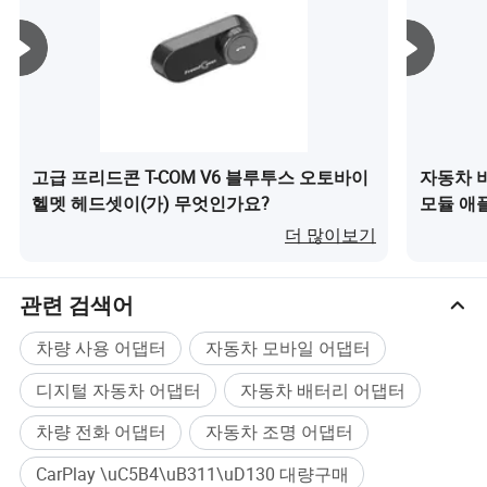
고급 프리드콘 T-COM V6 블루투스 오토바이
자동차 
헬멧 헤드셋이(가) 무엇인가요?
모듈 애
용이(가
더 많이보기
관련 검색어
차량 사용 어댑터
자동차 모바일 어댑터
디지털 자동차 어댑터
자동차 배터리 어댑터
차량 전화 어댑터
자동차 조명 어댑터
CarPlay \uC5B4\uB311\uD130 대량구매