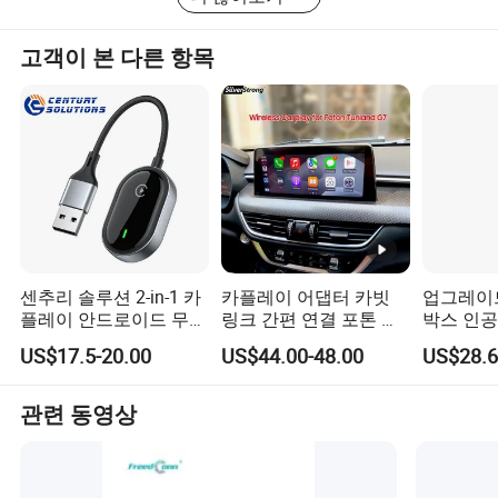
CarPlay 무선 어댑터는 일반적으로 USB 케이블을 연결해
야 하는 표준 Apple CarPlay 시스템을 iPhone에 무선으로
고객이 본 다른 항목
연결할 수 있는 시스템으로 변환할 수 있는 장치입니다. 이
기능은 CarPlay 지원 인포테인먼트 시스템을 사용하기 원
하는 사람들에게 특히 유용하며, 차량에 연결할 때마다 휴
대폰을 꽂는 불편함이 없습니다.
센추리 솔루션 2-in-1 카
카플레이 어댑터 카빗
업그레이
플레이 안드로이드 무선
링크 간편 연결 포톤 튼
박스 인
어댑터 미니 카플레이
랜드 G7
박스 넷
US$17.5-20.00
US$44.00-48.00
US$28.6
안드로이드 안정적으로
2GB 16
OEM 유선 카플레이에
레이 & 
자동으로 연결됩니다
어댑터 1
관련 동영상