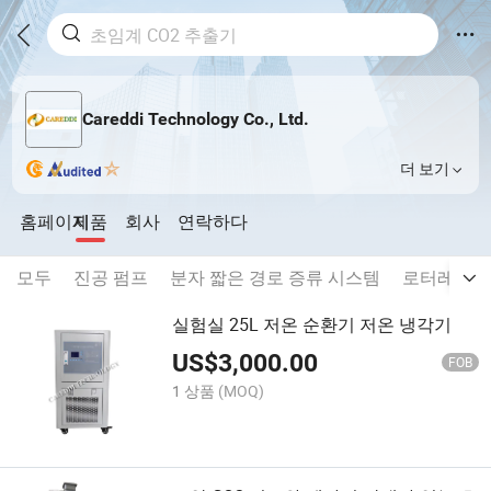
Careddi Technology Co., Ltd.
더 보기
홈페이지
제품
회사
연락하다
모두
진공 펌프
분자 짧은 경로 증류 시스템
로터레이터
실험실 25L 저온 순환기 저온 냉각기
US$
3,000.00
FOB
1 상품
(MOQ)