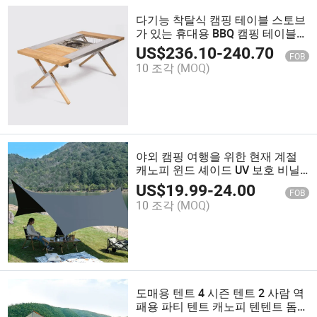
다기능 착탈식 캠핑 테이블 스토브
가 있는 휴대용 BBQ 캠핑 테이블
테이블
US$
236.10
-
240.70
FOB
10 조각
(MOQ)
야외 캠핑 여행을 위한 현재 계절
캐노피 윈드 셰이드 UV 보호 비닐
옥스포드 직물 휴대용 비후
US$
19.99
-
24.00
FOB
10 조각
(MOQ)
도매용 텐트 4 시즌 텐트 2 사람 역
패용 파티 텐트 캐노피 텐텐트 돔