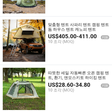
맞춤형 텐트 사파리 텐트 캠핑 텐트
돔 하우스 텐트 캐노피 텐트
US$
405.00
-
411.00
FOB
10 조각
(MOQ)
따뜻한 세일 자동빠른 오픈 캠핑 텐
트, 환기, 앤모스키토 하이킹 텐트
US$
28.60
-
34.80
FOB
10 조각
(MOQ)