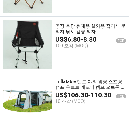
공장 후광 휴대용 실외용 접이식 문
의자 낚시 캠핑 의자
US$
6.80
-
8.80
FOB
100 조각
(MOQ)
Lnflatable 텐트 야외 캠핑 스프링
캠프 유르트 캐노피 캠프 오토롬 텐
트
US$
106.30
-
110.30
FOB
10 조각
(MOQ)