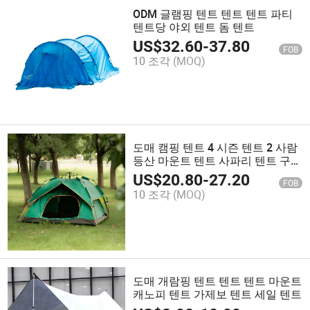
ODM 글램핑 텐트 텐트 텐트 파티
텐트당 야외 텐트 돔 텐트
US$
32.60
-
37.80
FOB
10 조각
(MOQ)
도매 캠핑 텐트 4 시즌 텐트 2 사람
등산 마운트 텐트 사파리 텐트 구스
디코스 마키 텐트
US$
20.80
-
27.20
FOB
10 조각
(MOQ)
도매 개람핑 텐트 텐트 텐트 마운트
캐노피 텐트 가제보 텐트 세일 텐트