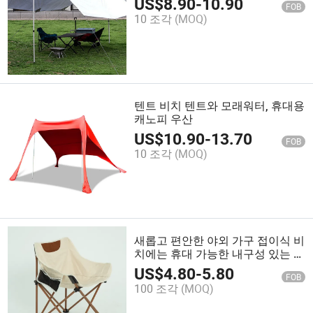
US$
8.90
-
10.90
FOB
10 조각
(MOQ)
텐트 비치 텐트와 모래워터, 휴대용
캐노피 우산
US$
10.90
-
13.70
FOB
10 조각
(MOQ)
새롭고 편안한 야외 가구 접이식 비
치에는 휴대 가능한 내구성 있는 의
자가 있습니다 백
US$
4.80
-
5.80
FOB
100 조각
(MOQ)