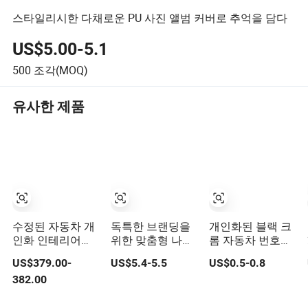
스타일리시한 다채로운 PU 사진 앨범 커버로 추억을 담다
US$5.00-5.1
500
조각(MOQ)
유사한 제품
수정된 자동차 개
독특한 브랜딩을
개인화된 블랙 크
인화 인테리어를
위한 맞춤형 나무
롬 자동차 번호판
위한 주름이 잘 가
골프 클럽 헤드 커
테두리 브러시 마
US$379.00-
US$5.4-5.5
US$0.5-0.8
지 않는 오토 부품
버
감 커버
382.00
OEM 가죽 시트 커
버