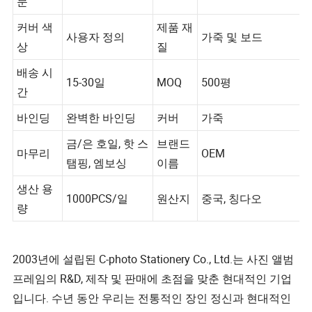
기
문
커버 색
제품 재
사용자 정의
가죽 및 보드
상
질
배송 시
15-30일
MOQ
500평
간
바인딩
완벽한 바인딩
커버
가죽
금/은 호일, 핫 스
브랜드
마무리
OEM
탬핑, 엠보싱
이름
생산 용
1000PCS/일
원산지
중국, 칭다오
량
2003년에 설립된 C-photo Stationery Co., Ltd.는 사진 앨범
프레임의 R&D, 제작 및 판매에 초점을 맞춘 현대적인 기업
입니다. 수년 동안 우리는 전통적인 장인 정신과 현대적인