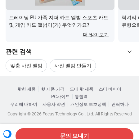
고객 우선: 고객의 요구를 심층적으로 이해하고, 맞춤형 서
비스를 제공하고, 장기적인 협력 관계를 구축합니다.
트레이딩 PU 가죽 지퍼 카드 앨범 스포츠 카드
럭셔리 
사회적 책임: 환경 보호와 지속 가능한 개발에 주의를 기울
및 게임 카드 앨범이(가) 무엇인가요?
유형으로
이고 기업 시민권 의무를 적극적으로 이행합니다.
로맨틱한
더 많이보기
이(가)
주요 제품:
관련 검색
목재 사진 프레임: 고품질 목재로 만들어졌으며, 정교하게
샌딩하고, 천연 질감과 내구성을 위해 도색되었습니다.
맞춤 사진 앨범
사진 앨범 만들기
금속 사진 프레임: 고강도 합금 소재를 사용하여 표면을 특
관련 카테고리
수 처리했으며 녹슬지 않고 아름답고 넉넉합니다.
사진 앨범 사진
예술 사진 앨범
앨범 커버: 가죽 을 앨범 커버로 사용한 다음, 연결, 재봉틀,
핫한 제품
핫 제품 가격
도매 핫 제품
스타 바이어
카테고리로 찾아보기
PC사이트
통찰력
다림질 및 기타 과정을 통해 제품을 보다 귀결하게 만듭니
플라스틱 사진 앨범
맞춤형 사진 앨범
우리에 대하여
사용자 약관
개인정보 보호정책
연락하다
다.
Copyright © 2026 Focus Technology Co., Ltd. All Rights Reserved
생산 용량
이 회사는 연간 50만 개의 생산 능력을 갖춘 고급 생산 장비
문의 보내기