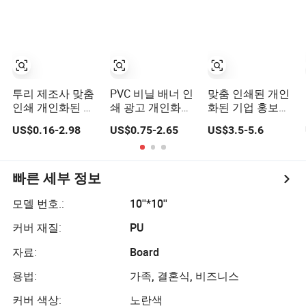
투리 제조사 맞춤
PVC 비닐 배너 인
맞춤 인쇄된 개인
인쇄 개인화된 빈
쇄 광고 개인화된
화된 기업 홍보용
승화 자석 휴대폰
선물 신제품 유통
커버 접이식 비닐
US$0.16-2.98
US$0.75-2.65
US$3.5-5.6
뒷면 커버
업체 찾기 자동차
의자 등받이 시트
연료 탱크 커버
커버
빠른 세부 정보
모델 번호.:
10''*10''
커버 재질:
PU
자료:
Board
용법:
가족, 결혼식, 비즈니스
커버 색상:
노란색