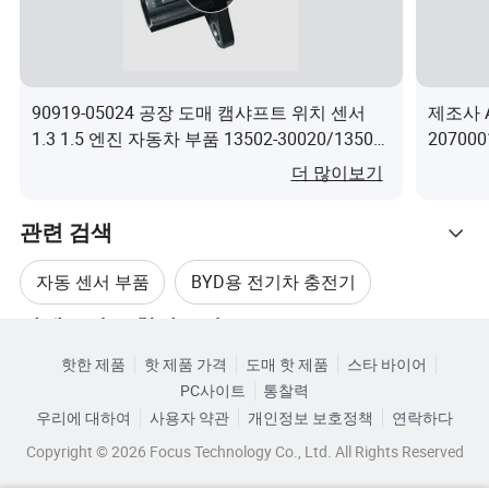
1.12년 동안 자동 부품을 중점적으로 공급하며 원스톱 구
매가 가능합니다
올바른 OE 번호, 빠르고 편리한 쿼리를 제공하십시오
3.BYD E-Catalog 지원
90919-05024 공장 도매 캠샤프트 위치 센서
제조사 
1.3 1.5 엔진 자동차 부품 13502-30020/13502-
20700
30010/036109101dh/036109101AG/022109102/0221091
모다 5
더 많이보기
충분한 재고
이(가) 무엇인가요?
FAQ
관련 검색
Q1: 제품 보증기간은 어떻게 됩니까?
제품 보증은 12개월입니다.
자동 센서 부품
BYD용 전기차 충전기
Q2: 대량 주문 시 가격 할인을 받을 수 있습니까?
카테고리로 찾아보기
자동차 부품 자동 센서
자동차 부품 수온 센서
예, 구매 수량에 따라 달라집니다. 수량 추가 할인.
핫한 제품
핫 제품 가격
도매 핫 제품
스타 바이어
PC사이트
통찰력
비야디 부품
BYD 부품
Q3: 웹사이트에서 필요한 것을 찾지 못하면 어떻게 해야 할
우리에 대하여
사용자 약관
개인정보 보호정책
연락하다
까요?
Copyright © 2026 Focus Technology Co., Ltd. All Rights Reserved
OE 번호, 모델 및 기타 특정 제품 정보를 보내 줄 수 있습니