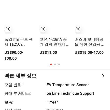
독일 Ifm 온도 센
고온 4-20mA 증
버스바 모니터링
서 Ta2502
기 압력 변환기 온
을 위한 산업용 무
Ta2532 Ta2512
수 압력 센서 보일
선 온도 센서
US$90.00-
US$11.00
US$15.00-17.00
Ta2531 Ta2115
러용, 3 전선
433MHz &
100.00
Ta2511 Ta3115
PT100 온도 센서
2.4GHz
빠른 세부 정보
모델 번호.:
EV Temperature Sensor
판매 후 서비스:
on Line Technique Support
보증:
1 Year