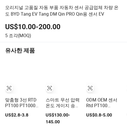
오리지널 고품질 자동 부품 자동차 센서 공급업체 차량 온
도 BYD Tang EV Tang DM Qin PRO Qin용 센서 EV
US$10.00-200.00
5
조각(MOQ)
유사한 제품
맞춤형 3선 RTD
스마트 무선 압력
ODM OEM 센서
PT100 PT1000
온도 게이지 송신
Rtd PT100
온도 센서
기 센서 오일 가스
PT1000 온도 감
US$2.8-3.8
US$130.00-
US$0.8-5.00
용
지기 클래스 a 요
145.00
소 3 와이어