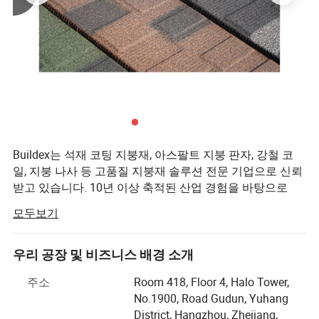
폴리프로필렌 방수 멤브레인
폴리프로필렌 방수 막은 폴리프로필렌(PP)으로 만들어진 합성 방수
Buildex는 석재 코팅 지붕재, 아스팔트 지붕 판자, 강철 코
시트이며 열가소성 수지입니다.
일, 지붕 나사 등 고품질 지붕재 솔루션 전문 기업으로 신뢰
받고 있습니다. 10년 이상 축적된 산업 경험을 바탕으로
주요 기능
Buildex는 내구성이 뛰어나고 기후 변화에 강하며 시각적
모두보기
으로 매력적인 지붕재 제품을 제공하는 것으로 알려진 전
유연성 및 견고성: 구조적 이동 및 균열 처리
세계 고객을 위한 신뢰할 수 있는 파트너로 성장했습니다.
우리 공장 및 비즈니스 배경 소개
2: 화학약품, 금형 및 UV에 대한 내성이 매우 뛰어납니다(안정화된
Buildex에서는 고객의 다양한 요구를 충족하기 위해 기술,
경우).
품질 자료, 숙련된 장인 정신을 결합하기 위해 노력하고 있
주소
Room 418, Floor 4, Halo Tower,
습니다. 석재 코팅된 지붕용 시트는 주거 및 상업 건물 모두
No.1900, Road Gudun, Yuhang
가볍고 다루기 쉬운.
에 강력하고 스타일리쉬하며 오래 지속되는 솔루션입니다.
District, Hangzhou, Zhejiang,