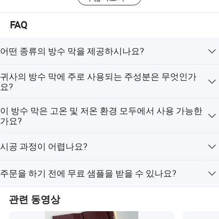
계에서 고객 만족도를 높이기 위해 고객과 긴밀하게 협력
접착식 비투멘 막은 고무 재질의 폴리머로 개조된 역청(아스팔트)으
하고 있습니다.
로 만들어진 방수 시트 유형입니다.
FAQ
혁신, 신뢰성, 장기적인 파트너십에 의해 추진되는 Buildex
자체 접착식:
접착성 밑면이 고정되고 릴리스 라이너로 보호됩니다.
는 글로벌 지붕 산업 분야에서 그 범위와 명성을 계속 확장
껍질을 벗기고 스틱을 장착하기만 하면 됩니다.
어떤 종류의 방수 막을 제공하시나요?
하고 있습니다.
저희는 다양한 두께와 표면 마감(예: PE 필름, 모래, 광물)
냉기 사용:
화염, 난방 또는 중장비 불필요 - 민감한 부위 또는 밀폐된
Buildex - 탁월한 구축!
귀사의 방수 막에 주로 사용되는 주성분은 무엇인가
의 SBS, APP, EPDM, 그리고 자체 접착형 방수 막을 제공합
공간에 적합.
요?
니다.
저희 방수 막은 주로 SBS/APP 개질 아스팔트 또는 EPDM
유연성:
복잡한 모양과 세부 사항을 맞출 수 있습니다.
이 방수 막은 고온 및 저온 환경 모두에서 사용 가능한
고무로 만들어집니다.
가요?
다층 구조:
윗면: 미네랄, 호일 또는 필름(용도에 따라 다름).
네, 저희는 기후 조건에 맞는 제품을 제공합니다. SBS는 추
코어: 수정된 비트(SBS 또는 앱과 함께 하는 경우가 많음).
시공 과정이 어렵나요?
운 지역에, APP는 더운 환경에서 더 좋은 성능을 발휘합니
다.
아니요. 방수 막은 열융착, 자체 접착, 또는 콜드 접착 방식
주문을 하기 전에 무료 샘플을 받을 수 있나요?
으로 시공할 수 있습니다. 저희는 시공에 필요한 모든 안내
또는 온라인 기술 지원을 제공합니다.
네, 무료 샘플을 제공합니다. 배송비는 고객이 부담하거나,
관련 동영상
고객의 택배 계정을 통해 지불할 수 있습니다.