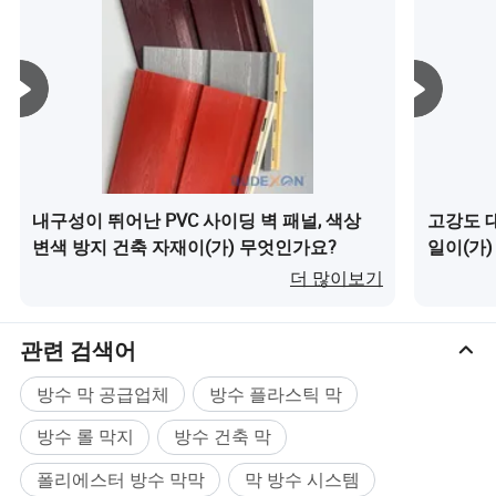
내구성이 뛰어난 PVC 사이딩 벽 패널, 색상
고강도 
변색 방지 건축 자재이(가) 무엇인가요?
일이(가
더 많이보기
SBS 수정 역청 멤브레인
관련 검색어
유연성:
SBS는 멤브레인 고무와 같은 유연성을 제공하여 건물 이동
또는 을 확장하고 수축할 수 있습니다
방수 막 공급업체
방수 플라스틱 막
균열 없이 온도가 변합니다.
방수 롤 막지
방수 건축 막
방수:
평면 지붕과 지하에서 흔히 사용되는 뛰어난 방수 장벽을 제공
폴리에스터 방수 막막
막 방수 시스템
합니다.