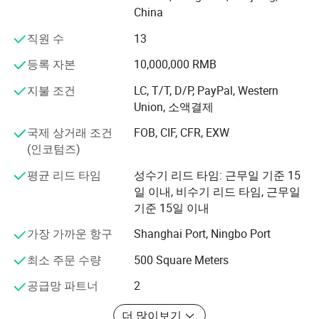
이 제품은 혹독한 기후 조건을 견디도록 설계되었으며, 매
China
4:종종 접착제나 기계 고정제로 설치되거나 타일 설치를 위해 박격
력적인 마감을 제공하여 어떤 구조물의 가치와 모양도 향
직원 수
13
포에 내장됩니다.
상시킵니다.
등록 자본
10,000,000 RMB
아스팔트 지붕 갈고리는 또 다른 핵심 제품 라인입니다. 국
제 표준을 충족하도록 제조되었으며, 가격, 유연성 및 높은
지불 조건
LC, T/T, D/P, PayPal, Western
성능의 균형을 제공합니다. 덥고 습한 기후에서 추운 환경
Union, 소액결제
까지, 우리의 선글은 시간 경과에 따라 모양, 색상, 강도를
국제 상거래 조건
FOB, CIF, CFR, EXW
유지하므로 세계 시장에서 인기 있는 선택입니다.
(인코텀즈)
Buildex는 지붕을 마감한 재료 외에도 아연 도금 및 사전 도
평균 리드 타임
성수기 리드 타임: 근무일 기준 15
색된 강철 코일과 같은 필수 액세서리와 전체 지붕 나사 제
일 이내, 비수기 리드 타임, 근무일
품군을 제공합니다. 이 품목은 완벽하고 전문적인 지붕 시
기준 15일 이내
스템을 보장하므로 건설업자와 건축업자는 효율적인 설치
와 장기적인 성능에 필요한 모든 것을 얻을 수 있습니다.
가장 가까운 항구
Shanghai Port, Ningbo Port
Buildex는 고객 제일주의 접근 방식에 자부심을 갖고 있습
최소 주문 수량
500 Square Meters
니다. 우리는 탁월한 서비스가 제품 품질만큼이나 중요하
공급망 파트너
2
다고 믿습니다. 제품 선택 및 기술 지원부터 애프터세일즈
자가 접착성 역청 멤브레인
서비스 및 교육에 이르기까지, 우리는 프로세스의 모든 단
더 많이보기