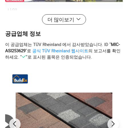
사양
더 많이보기
제품 이름
방수 언더레이
스타일
미국 표준
공급업체 정보
1mm, 1.2mm,
브랜드
BuildEx
두께
1.5mm, 2mm
이 공급업체는 TÜV Rheinland 에서 감사받았습니다. ID "
MIC-
ASI253629
"로
공식 TÜV Rheinland 웹사이트
의 보고서를 확인
텍스처
폴리프로필렌
제품 위치
중국
하세요. "
"로 표시된 품목은 인증되었습니다.
750 * 350 *
크기
판매 후 서비스
20년의 수명
350cm