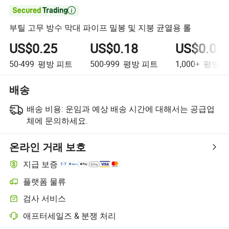

부틸 고무 방수 막대 파이프 밀봉 및 지붕 균열용 롤
US$0.25
US$0.18
US$0.05
50-499
평방 피트
500-999
평방 피트
1,000+
평방 
배송
배송 비용:
운임과 예상 배송 시간에 대해서는 공급업
체에 문의하세요.
온라인 거래 보호
지급 보증
플랫폼 물류
플랫폼 지원 물류를 통한 더 명확한 배송 추적
검사 서비스
선택적 선적 전 검사로 품질 및 수량 확인
애프터세일즈 & 분쟁 처리
플랫폼 지원 분쟁 해결, 해당되는 경우 환불 또는 반품 포함.