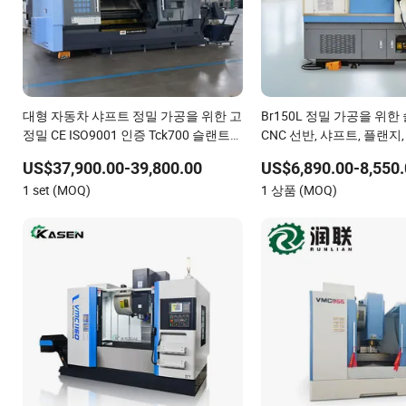
대형 자동차 샤프트 정밀 가공을 위한 고
Br150L 정밀 가공을 위한
정밀 CE ISO9001 인증 Tck700 슬랜트
CNC 선반, 샤프트, 플랜지
베드 CNC 선반
항공 우주 장비, 12-Statio
US$37,900.00-39,800.00
US$6,890.00-8,550.
±0.008mm 반복성
1 set (MOQ)
1 상품 (MOQ)