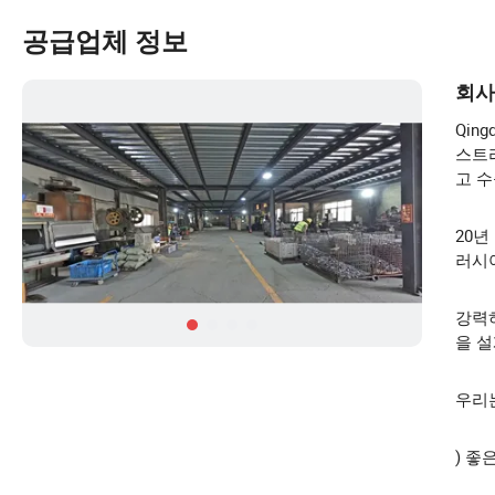
공급업체 정보
회사
Qin
스트리
고 
20년
러시아
강력하
을 설
우리는
) 좋