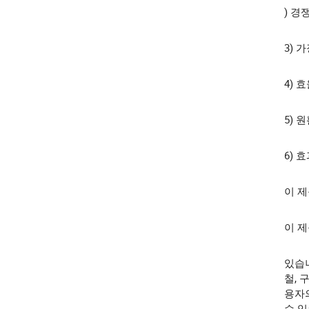
) 경
3) 
4) 
5) 
6) 
이 제
이 
있습니
철, 
용자
수 있