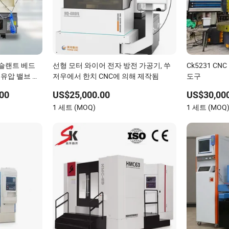
 슬랜트 베드
선형 모터 와이어 전자 방전 가공기, 쑤
Ck5231 C
, 유압 밸브 및
저우에서 한치 CNC에 의해 제작됨
도구
n 서보 터렛,
00
US$25,000.00
US$30,000
1 세트 (MOQ)
1 세트 (MOQ