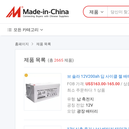
제품
모든 카테고리
홈페이지
제품 목록

제품 목록
(총
2665
제품)
브 솔라 12V200ah 딥 사이클 젤
FOB 가격:
/ 상
US$163.00-165.00
최소 주문하다:
1 상품
유형:
납 축전지
공칭 전압:
12V
모양:
광장 배터리
12V 심층 주기 납산 배터리 태양광 젤 