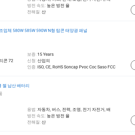
방전 속도:
높은 방전 율
전해질:
산
조업체 580W 585W 590W N형 탑콘 태양광 패널
보증:
15 Years
리콘 72
신청:
산업의
인증:
ISO, CE, RoHS Soncap Pvoc Coc Saso FCC
이클 젤 납산 배터리
품
용법:
자동차, 버스, 전력, 조명, 전기 자전거, 배
방전 속도:
높은 방전 율
전해질:
산