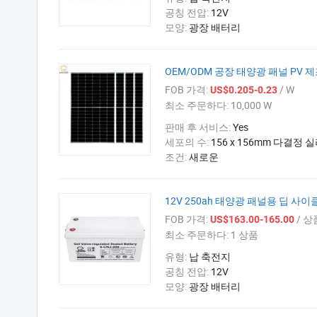
공칭 전압:
12V
모양:
광장 배터리
OEM/ODM 공장 태양광 패널 PV 제
FOB 가격:
/ W
US$0.205-0.23
최소 주문하다:
10,000 W
판매 후 서비스:
Yes
세포의 수:
156 x 156mm 다결정 실
조건:
새로운
12V 250ah 태양광 패널용 딥 사
FOB 가격:
/ 상
US$163.00-165.00
최소 주문하다:
1 상품
유형:
납 축전지
공칭 전압:
12V
모양:
광장 배터리