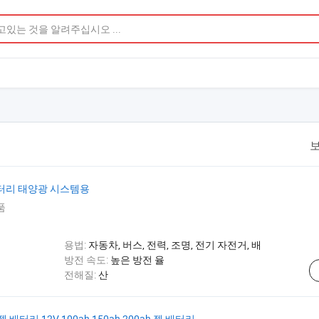
보
 배터리 태양광 시스템용
품
용법:
자동차, 버스, 전력, 조명, 전기 자전거, 배
방전 속도:
높은 방전 율
전해질:
산
배터리 12V 100ah 150ah 200ah 젤 배터리