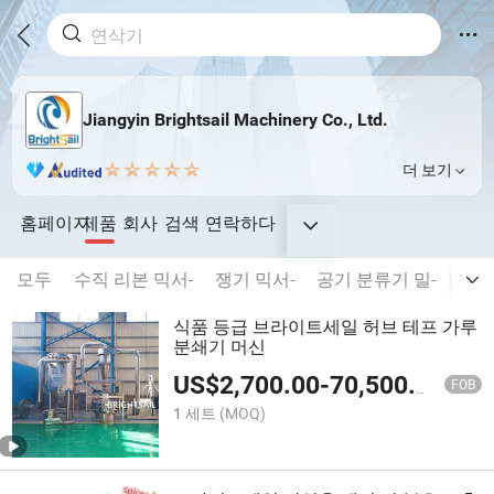
Jiangyin Brightsail Machinery Co., Ltd.
더 보기
홈페이지
제품
회사
검색
연락하다
모두
수직 리본 믹서-
쟁기 믹서-
공기 분류기 밀-
과립
식품 등급 브라이트세일 허브 테프 가루
분쇄기 머신
US$
2,700.00
-
70,500.00
FOB
1 세트
(MOQ)