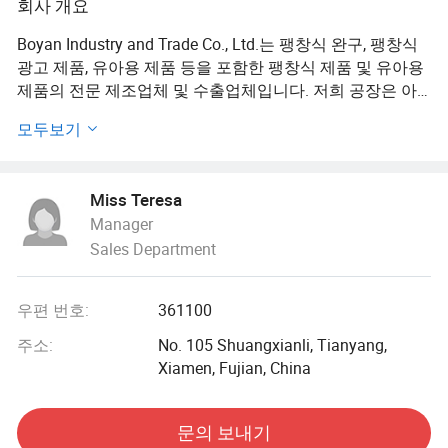
회사 개요
송풍기
Boyan Industry and Trade Co., Ltd.는 팽창식 완구, 팽창식
광고 제품, 유아용 제품 등을 포함한 팽창식 제품 및 유아용
제품의 전문 제조업체 및 수출업체입니다. 저희 공장은 아
름다운 도시 China Special Economic Region Xiamen에 위
모두보기
치해 있으며, 펀칭 부서를 포함하여 10000 평방 미터 이상
을 커버합니다. 재봉제공부, R&D, QA/QC 부서, 기타 팽창식
제품의 라인에서 훌륭한 경험에 근거해서, 우리는 그것을
Miss Teresa
위한 원스톱 경로를 실현한, 아이들과 성인을 위한 모든 종
Manager
류의 팽창식 광고 제품 및 팽창식 게임을 연구, 개발 및 생산
Sales Department
에 집중한다. 주로 팽창식 스포츠 아치, 팽창식 댄서, 팽창식
카툰, 팽창식 탄력, 팽창식 슬라이드 및 모든 종류의 팽창식
워터 파크 게임이 있습니다. 우리는 제작 전에 신속하게 확
우편 번호:
361100
인을 위해 모의들을 제공할 수 있는 자체 설계 부서를 가지
고 있습니다.
주소:
No. 105 Shuangxianli, Tianyang,
Xiamen, Fujian, China
고급 기술, 우수한 서비스, 경쟁력 있는 가격의 고품질 제품,
유럽, 미국, 호주, 중동, 아시아 등 전 세계에 제품을 판매하
문의 보내기
여 GS 및 EN을 비롯한 모든 중요 안전 기준을 충족시킵니