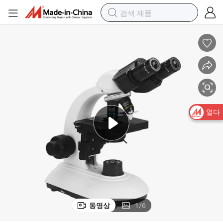
열다
동영상
1
/
6