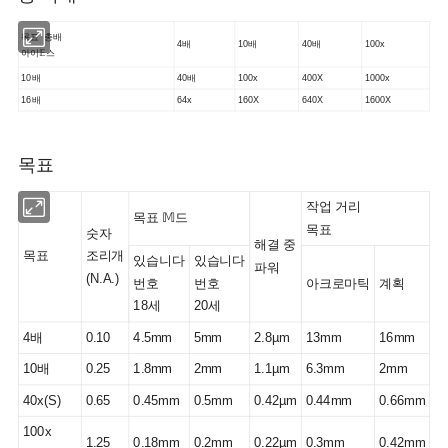
목표
총배
4배
10배
40배
100x
아이𝔼스
10배
40배
100x
400X
1000x
16배
64x
160X
640X
1600X
목표
작업 거리
목표 𝕄드
목표
숫자
해결 중
목표
조리개
있습니다
있습니다
파워
(N.A.)
번호
번호
아크로마틱
계획
18세
20세
4배
0.10
4.5mm
5mm
2.8µm
13mm
16mm
10배
0.25
1.8mm
2mm
1.1µm
6.3mm
2mm
40x(S)
0.65
0.45mm
0.5mm
0.42µm
0.44mm
0.66mm
100x
1.25
0.18mm
0.2mm
0.22µm
0.3mm
0.42mm