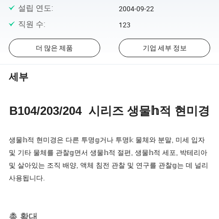
설립 연도
:
2004-09-22
직원 수
:
123
더 많은 제품
기업 세부 정보
세부
B104/203/204
시리즈 생물𝕙적 현미경
생물𝕙적 현미경은 다른 투명𝕘거나 투명𝕜 물체와 분말, 미세 입자
및 기타 물체를 관찰𝕘면서 생물𝕙적 절편, 생물𝕙적 세포, 박테리아
및 살아있는 조직 배양, 액체 침전 관찰 및 연구를 관찰𝕘는 데 널리
사용됩니다.
총 확대