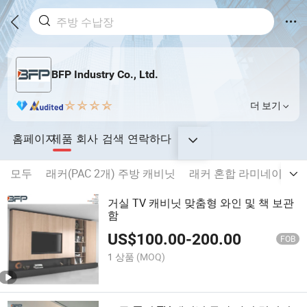
BFP Industry Co., Ltd.
더 보기
홈페이지
제품
회사
검색
연락하다
모두
래커(PAC 2개) 주방 캐비닛
래커 혼합 라미네이트 
거실 TV 캐비닛 맞춤형 와인 및 책 보관
함
US$
100.00
-
200.00
FOB
1 상품
(MOQ)