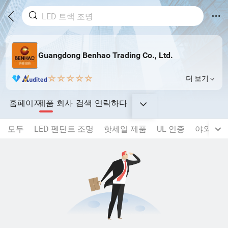
Guangdong Benhao Trading Co., Ltd.
더 보기
홈페이지
제품
회사
검색
연락하다
모두
LED 펜던트 조명
핫세일 제품
UL 인증
야외 정원