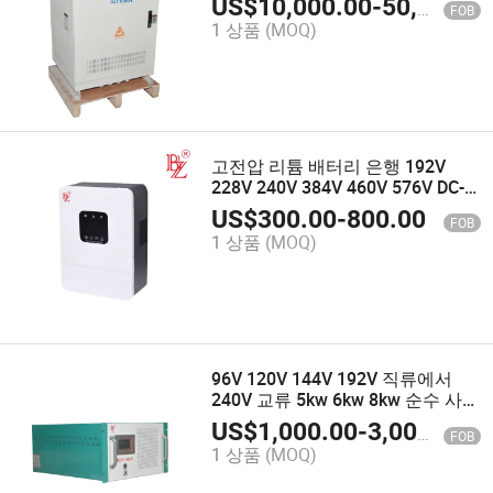
US$
10,000.00
-
50,000.00
FOB
환기
1 상품
(MOQ)
고전압 리튬 배터리 은행 192V
228V 240V 384V 460V 576V DC-
DC 태양광 컨트롤러
US$
300.00
-
800.00
FOB
1 상품
(MOQ)
96V 120V 144V 192V 직류에서
240V 교류 5kw 6kw 8kw 순수 사인
파 출력 단상 3 오프 그리드 전력
US$
1,000.00
-
3,000.00
FOB
인버터
1 상품
(MOQ)