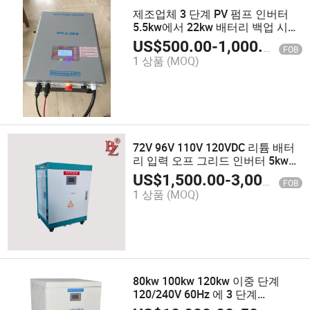
제조업체 3 단계 PV 펌프 인버터
5.5kw에서 22kw 배터리 백업 시스
템이 없는 야외 수중 펌프 모터 인
US$
500.00
-
1,000.00
FOB
버터
1 상품
(MOQ)
72V 96V 110V 120VDC 리튬 배터
리 입력 오프 그리드 인버터 5kw
에어컨
US$
1,500.00
-
3,000.00
FOB
1 상품
(MOQ)
80kw 100kw 120kw 이중 단계
120/240V 60Hz 에 3 단계
127/220VAC 60Hz 고효율 전력 변